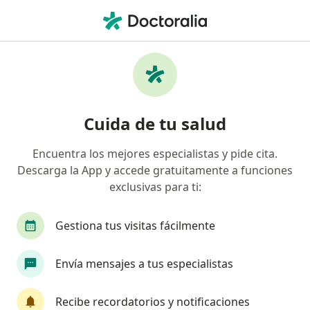
Men
Internista • Armenia, Quindío
Filtros
Seguro:
Compañía De Seguros
Internistas recomendados de Compañía De
Cuida de tu salud
Seguros Bolívar S.A. en Armenia
Encuentra los mejores especialistas y pide cita.
Descarga la App y accede gratuitamente a funciones
exclusivas para ti:
Gestiona tus visitas fácilmente
Envía mensajes a tus especialistas
Dra. Katherine Luisa Buitrago Buitrago
·
Ver más
Internista
Recibe recordatorios y notificaciones
29 opiniones