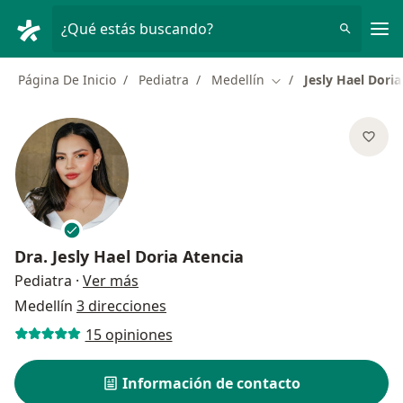
Men
¿Qué estás buscando?
Página De Inicio
Pediatra
Medellín
Jesly Hael Doria
Cambiar de ciudad
Dra.
Jesly Hael Doria Atencia
sobre las especializaciones
Pediatra
·
Ver más
Medellín
3 direcciones
15 opiniones
Información de contacto