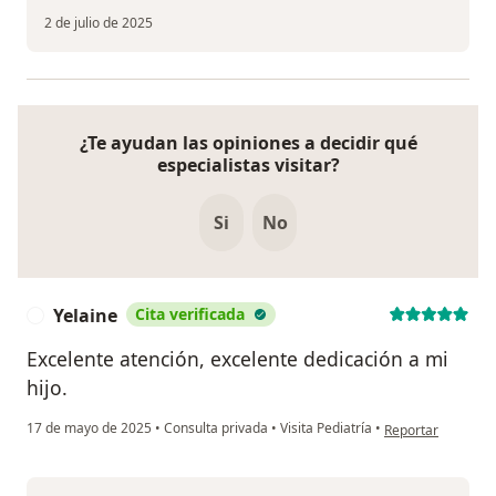
2 de julio de 2025
¿Te ayudan las opiniones a decidir qué
especialistas visitar?
Si
No
Yelaine
Cita verificada
Y
Excelente atención, excelente dedicación a mi
hijo.
en opinión del usu
17 de mayo de 2025
•
Consulta privada
•
Visita Pediatría
•
Reportar