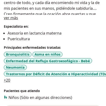
centro de todo, y cada día encomiendo mi vida y la de
mis pacientes en sus manos, pidiéndole sabiduría.
Creo firmemente que la oración abre puertas y que,
Acerca de mí
ver más
con fe, todo es posible.
Especialista en:
Asesoría en lactancia materna
Puericultura
Principales enfermedades tratadas
Bronquiolitis
Asma en niños
Enfermedad del Reflujo Gastroesofágico - Bebé
Neumonía
Trastornos por Déficit de Atención e Hiperactividad (TD
a11y_sr_more_diseases
+20
Pacientes que atiendo
Niños (Sólo en algunas direcciones)