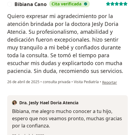
Bibiana Cano
Cita verificada
B
Quiero expresar mi agradecimiento por la
atención brindada por la doctora Jesly Doria
Atencia. Su profesionalismo, amabilidad y
dedicación fueron excepcionales. hizo sentir
muy tranquilo a mi bebé y confiados durante
toda la consulta. Se tomó el tiempo para
escuchar mis dudas y explicartodo con mucha
paciencia. Sin duda, recomiendo sus servicios.
en opinión del usua
26 de abril de 2025
•
consulta privada
•
Visita Pediatría
•
Reportar
Dra. Jesly Hael Doria Atencia
Bibiana, me alegro mucho conocer a tu hijo,
espero que nos veamos pronto, muchas gracias
por la confianza.