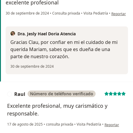
excelente profesional
en opinión de
30 de septiembre de 2024
•
Consulta privada
•
Visita Pediatría
•
Reportar
Dra. Jesly Hael Doria Atencia
Gracias Clau, por confiar en mi el cuidado de mi
querida Mariam, sabes que es dueña de una
parte de nuestro corazón.
30 de septiembre de 2024
Raul
Número de teléfono verificado
R
Excelente profesional, muy carismático y
responsable.
en opinión del us
17 de agosto de 2025
•
consulta privada
•
Visita Pediatría
•
Reportar