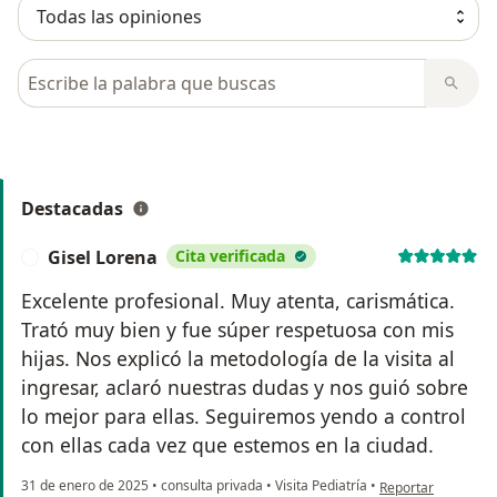
Busca en opiniones
Destacadas
Gisel Lorena
Cita verificada
G
Excelente profesional. Muy atenta, carismática.
Trató muy bien y fue súper respetuosa con mis
hijas. Nos explicó la metodología de la visita al
ingresar, aclaró nuestras dudas y nos guió sobre
lo mejor para ellas. Seguiremos yendo a control
con ellas cada vez que estemos en la ciudad.
en opinión del usua
31 de enero de 2025
•
consulta privada
•
Visita Pediatría
•
Reportar