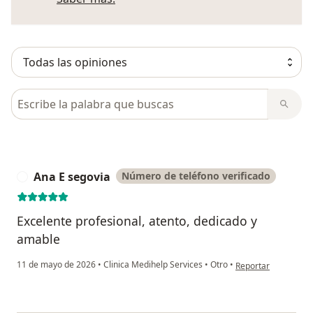
Busca en opiniones
Ana E segovia
Número de teléfono verificado
A
Excelente profesional, atento, dedicado y
amable
en opinión del usua
11 de mayo de 2026
•
Clinica Medihelp Services
•
Otro
•
Reportar