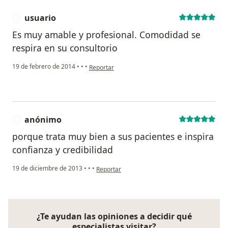
usuario
U
Es muy amable y profesional. Comodidad se
respira en su consultorio
en opinión del usuario usuario
19 de febrero de 2014
•
•
•
Reportar
anónimo
A
porque trata muy bien a sus pacientes e inspira
confianza y credibilidad
en opinión del usuario anónimo
19 de diciembre de 2013
•
•
•
Reportar
¿Te ayudan las opiniones a decidir qué
especialistas visitar?