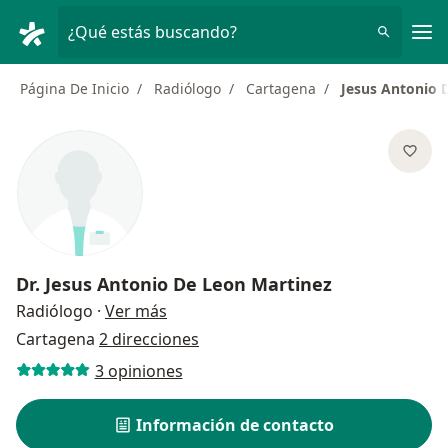
Men
¿Qué estás buscando?
Página De Inicio
Radiólogo
Cartagena
Jesus Antonio 
Dr.
Jesus Antonio De Leon Martinez
sobre las especializaciones
Radiólogo
·
Ver más
Cartagena
2 direcciones
3 opiniones
Información de contacto