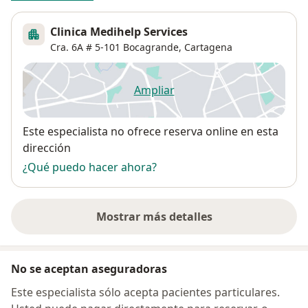
Clinica Medihelp Services
Cra. 6A # 5-101 Bocagrande,
Cartagena
Ampliar
se abre en una nueva pestañ
Disponibilidad
Este especialista no ofrece reserva online en esta
dirección
¿Qué puedo hacer ahora?
Mostrar más detalles
sobre la dirección
No se aceptan aseguradoras
Este especialista sólo acepta pacientes particulares.