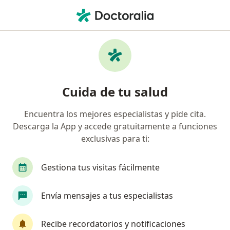
Men
Displasia Congénita De Cadera • Cartagena, Bolívar
Filtros
• 1
Seguro
Mapa
Especialistas en Displasia congénita de
Cuida de tu salud
cadera en Cartagena
Encuentra los mejores especialistas y pide cita.
Descarga la App y accede gratuitamente a funciones
¿Qué especialidad estás buscando?
exclusivas para ti:
Ortopedista y Traumatólogo
Cirujano general
Gestiona tus visitas fácilmente
Envía mensajes a tus especialistas
Recibe recordatorios y notificaciones