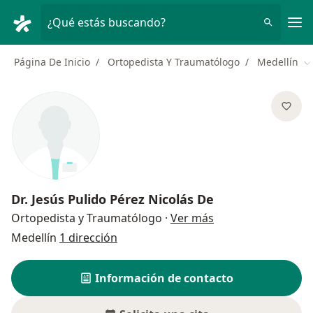
Men
¿Qué estás buscando?
Página De Inicio
Ortopedista Y Traumatólogo
Medellín
C
Dr.
Jesús Pulido Pérez Nicolás De
sobre las especial
Ortopedista y Traumatólogo
·
Ver más
Medellín
1 dirección
Información de contacto