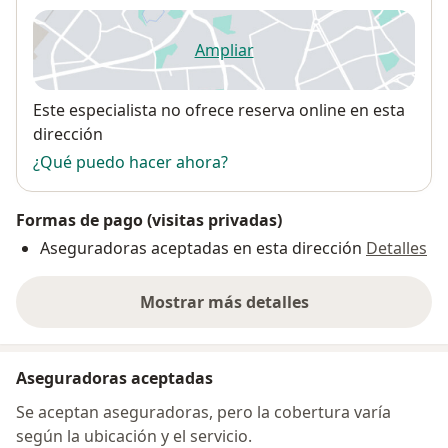
Ampliar
se abre en una nueva pestañ
Disponibilidad
Este especialista no ofrece reserva online en esta
dirección
¿Qué puedo hacer ahora?
Formas de pago (visitas privadas)
Aseguradoras aceptadas en esta dirección
Detalles
Mostrar más detalles
sobre la dirección
Aseguradoras aceptadas
Se aceptan aseguradoras, pero la cobertura varía
según la ubicación y el servicio.