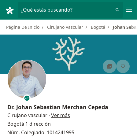
Men
¿Qué estás buscando?
Página De Inicio
Cirujano Vascular
Bogotá
Johan Seba
Dr.
Johan Sebastian Merchan Cepeda
sobre las especializaciones
Cirujano vascular
·
Ver más
Bogotá
1 dirección
Núm. Colegiado: 1014241995