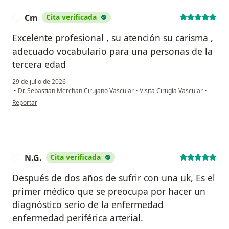
Cm
Cita verificada
C
Excelente profesional , su atención su carisma ,
adecuado vocabulario para una personas de la
tercera edad
29 de julio de 2026
•
Dr. Sebastian Merchan Cirujano Vascular
•
Visita Cirugía Vascular
•
en opinión del usuario Cm
Reportar
N.G.
Cita verificada
N
Después de dos años de sufrir con una uk, Es el
primer médico que se preocupa por hacer un
diagnóstico serio de la enfermedad
enfermedad periférica arterial.