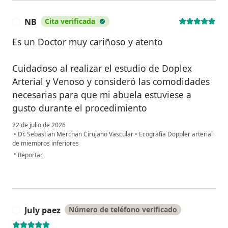
NB
Cita verificada
N
Es un Doctor muy cariñoso y atento
Cuidadoso al realizar el estudio de Doplex
Arterial y Venoso y consideró las comodidades
necesarias para que mi abuela estuviese a
gusto durante el procedimiento
22 de julio de 2026
•
Dr. Sebastian Merchan Cirujano Vascular
•
Ecografía Doppler arterial
de miembros inferiores
en opinión del usuario NB
•
Reportar
July paez
Número de teléfono verificado
J