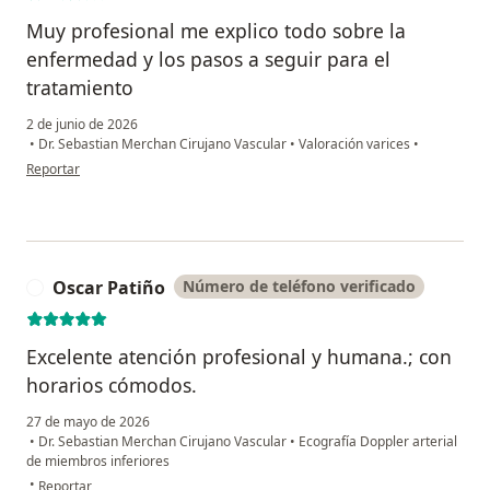
Muy profesional me explico todo sobre la
enfermedad y los pasos a seguir para el
tratamiento
2 de junio de 2026
•
Dr. Sebastian Merchan Cirujano Vascular
•
Valoración varices
•
en opinión del usuario July paez
Reportar
Oscar Patiño
Número de teléfono verificado
O
Excelente atención profesional y humana.; con
horarios cómodos.
27 de mayo de 2026
•
Dr. Sebastian Merchan Cirujano Vascular
•
Ecografía Doppler arterial
de miembros inferiores
en opinión del usuario Oscar Patiño
•
Reportar