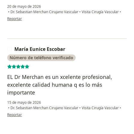
20 de mayo de 2026
•
Dr. Sebastian Merchan Cirujano Vascular
•
Visita Cirugía Vascular
•
en opinión del usuario Mfr
Reportar
María Eunice Escobar
M
Número de teléfono verificado
EL Dr Merchan es un xcelente profesional,
excelente calidad humana q es lo más
importante
15 de mayo de 2026
•
Dr. Sebastian Merchan Cirujano Vascular
•
Visita Cirugía Vascular
•
en opinión del usuario María Eunice Escobar
Reportar