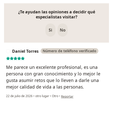
¿Te ayudan las opiniones a decidir qué
especialistas visitar?
Si
No
Daniel Torres
Número de teléfono verificado
D
Me parece un excelente profesional, es una
persona con gran conocimiento y lo mejor le
gusta asumir retos que lo lleven a darle una
mejor calidad de vida a las personas.
en opinión del usuario Daniel Torres
22 de julio de 2026
•
otro lugar
•
Otro
•
Reportar