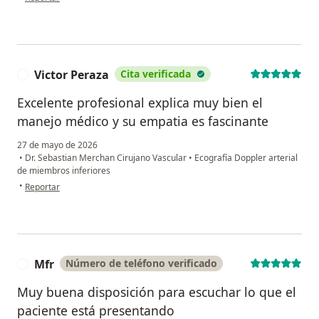
Victor Peraza
Cita verificada
V
Excelente profesional explica muy bien el
manejo médico y su empatia es fascinante
27 de mayo de 2026
•
Dr. Sebastian Merchan Cirujano Vascular
•
Ecografía Doppler arterial
de miembros inferiores
en opinión del usuario Victor Peraza
•
Reportar
Mfr
Número de teléfono verificado
M
Muy buena disposición para escuchar lo que el
paciente está presentando