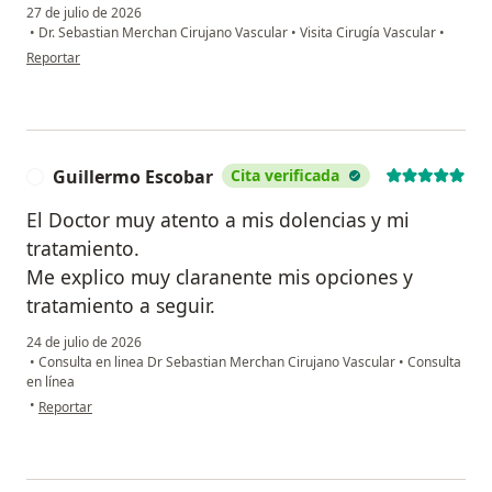
27 de julio de 2026
•
Dr. Sebastian Merchan Cirujano Vascular
•
Visita Cirugía Vascular
•
en opinión del usuario N.G.
Reportar
Guillermo Escobar
Cita verificada
G
El Doctor muy atento a mis dolencias y mi
tratamiento.
Me explico muy claranente mis opciones y
tratamiento a seguir.
24 de julio de 2026
•
Consulta en linea Dr Sebastian Merchan Cirujano Vascular
•
Consulta
en línea
en opinión del usuario Guillermo Escobar
•
Reportar