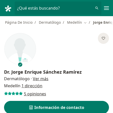
Men
¿Qué estás buscando?
Página De Inicio
Dermatólogo
Medellín
Jorge Enri
Cambiar de ciud
Dr.
Jorge Enrique Sánchez Ramírez
sobre las especializaciones
Dermatólogo
·
Ver más
Medellín
1 dirección
5 opiniones
Información de contacto