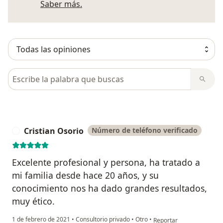
Más información sobre opiniones
Saber más.
Busca en opiniones
Cristian Osorio
Número de teléfono verificado
C
Excelente profesional y persona, ha tratado a
mi familia desde hace 20 años, y su
conocimiento nos ha dado grandes resultados,
muy ético.
en opinión del usuario Cr
1 de febrero de 2021
•
Consultorio privado
•
Otro
•
Reportar