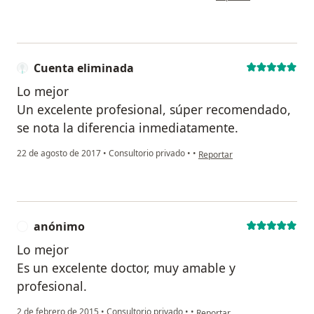
Cuenta eliminada
Lo mejor
Un excelente profesional, súper recomendado,
se nota la diferencia inmediatamente.
en opinión del usuario Cuent
22 de agosto de 2017
•
Consultorio privado
•
•
Reportar
anónimo
A
Lo mejor
Es un excelente doctor, muy amable y
profesional.
en opinión del usuario anóni
2 de febrero de 2015
•
Consultorio privado
•
•
Reportar