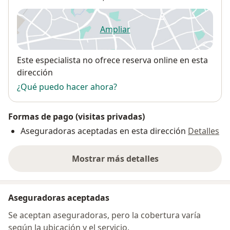
Ampliar
se abre en una nueva pestañ
Disponibilidad
Este especialista no ofrece reserva online en esta
dirección
¿Qué puedo hacer ahora?
Formas de pago (visitas privadas)
Aseguradoras aceptadas en esta dirección
Detalles
Mostrar más detalles
sobre la dirección
Aseguradoras aceptadas
Se aceptan aseguradoras, pero la cobertura varía
según la ubicación y el servicio.