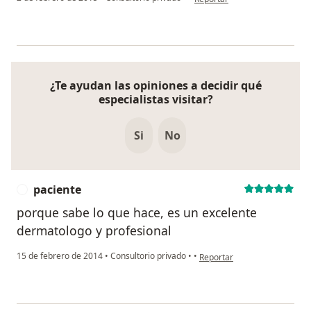
¿Te ayudan las opiniones a decidir qué
especialistas visitar?
Si
No
paciente
P
porque sabe lo que hace, es un excelente
dermatologo y profesional
en opinión del usuario pacie
15 de febrero de 2014
•
Consultorio privado
•
•
Reportar