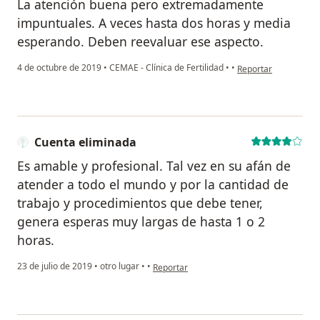
La atención buena pero extremadamente
impuntuales. A veces hasta dos horas y media
esperando. Deben reevaluar ese aspecto.
en opinión del usuar
4 de octubre de 2019
•
CEMAE - Clínica de Fertilidad
•
•
Reportar
Cuenta eliminada
Es amable y profesional. Tal vez en su afán de
atender a todo el mundo y por la cantidad de
trabajo y procedimientos que debe tener,
genera esperas muy largas de hasta 1 o 2
horas.
en opinión del usuario Cuenta eliminada
23 de julio de 2019
•
otro lugar
•
•
Reportar