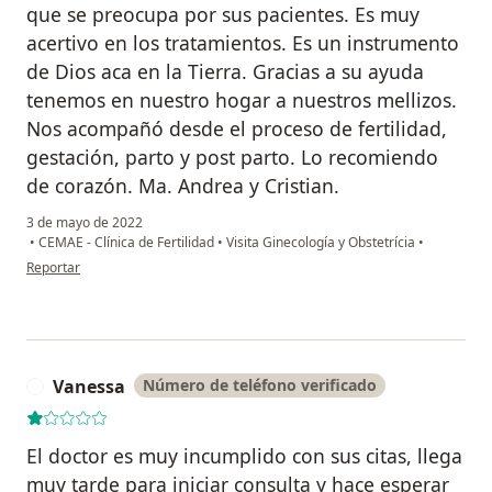
que se preocupa por sus pacientes. Es muy
acertivo en los tratamientos. Es un instrumento
de Dios aca en la Tierra. Gracias a su ayuda
tenemos en nuestro hogar a nuestros mellizos.
Nos acompañó desde el proceso de fertilidad,
gestación, parto y post parto. Lo recomiendo
de corazón. Ma. Andrea y Cristian.
3 de mayo de 2022
•
CEMAE - Clínica de Fertilidad
•
Visita Ginecología y Obstetrícia
•
en opinión del usuario Ma.Andrea
Reportar
Vanessa
Número de teléfono verificado
V
El doctor es muy incumplido con sus citas, llega
muy tarde para iniciar consulta y hace esperar