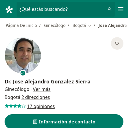
Men
¿Qué estás buscando?
Página De Inicio
Ginecólogo
Bogotá
Jose Alejandro
Cambiar de ciudad
Dr.
Jose Alejandro Gonzalez Sierra
sobre las especializaciones
Ginecólogo
·
Ver más
Bogotá
2 direcciones
17 opiniones
Información de contacto