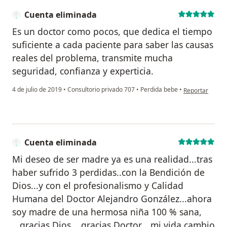
Cuenta eliminada
Es un doctor como pocos, que dedica el tiempo
suficiente a cada paciente para saber las causas
reales del problema, transmite mucha
seguridad, confianza y experticia.
en opinión del 
4 de julio de 2019
•
Consultorio privado 707
•
Perdida bebe
•
Reportar
Cuenta eliminada
Mi deseo de ser madre ya es una realidad...tras
haber sufrido 3 perdidas..con la Bendición de
Dios...y con el profesionalismo y Calidad
Humana del Doctor Alejandro González...ahora
soy madre de una hermosa niña 100 % sana,
...gracias Dios....gracias Doctor....mi vida cambio