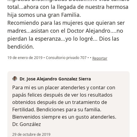
total...ahora con la llegada de nuestra hermosa
hija somos una gran Familia.
Recomiendo para las mujeres que quieran ser
madres...asistan con el Doctor Alejandro....no
pierdan la esperanza...yo lo logré... Dios las
bendición.
en opinión del usuario Cu
19 de enero de 2019
•
Consultorio privado 707
•
•
Reportar
Dr. Jose Alejandro Gonzalez Sierra
Para mi es un placer atenderles y contar con
papás felices después de ver los resultados
obtenidos después de un tratamiento de
Fertilidad. Bendiciones para su familia.
Bienvenidos siempre es un gusto atenderles.
Dr. González
29 de octubre de 2019