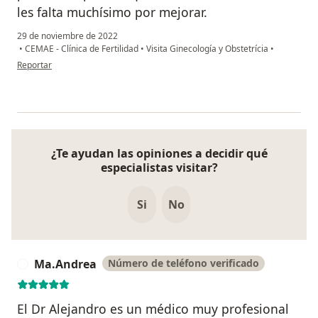
les falta muchísimo por mejorar.
29 de noviembre de 2022
•
CEMAE - Clínica de Fertilidad
•
Visita Ginecología y Obstetrícia
•
en opinión del usuario Paciente
Reportar
¿Te ayudan las opiniones a decidir qué
especialistas visitar?
Si
No
Ma.Andrea
Número de teléfono verificado
M
El Dr Alejandro es un médico muy profesional