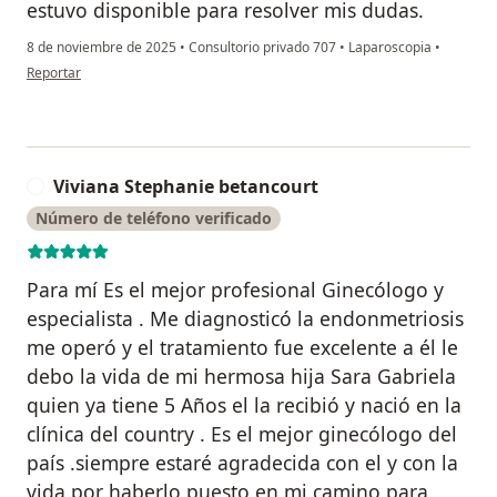
estuvo disponible para resolver mis dudas.
8 de noviembre de 2025
•
Consultorio privado 707
•
Laparoscopia
•
en opinión del usuario AQ
Reportar
Viviana Stephanie betancourt
V
Número de teléfono verificado
Para mí Es el mejor profesional Ginecólogo y
especialista . Me diagnosticó la endonmetriosis
me operó y el tratamiento fue excelente a él le
debo la vida de mi hermosa hija Sara Gabriela
quien ya tiene 5 Años el la recibió y nació en la
clínica del country . Es el mejor ginecólogo del
país .siempre estaré agradecida con el y con la
vida por haberlo puesto en mi camino para