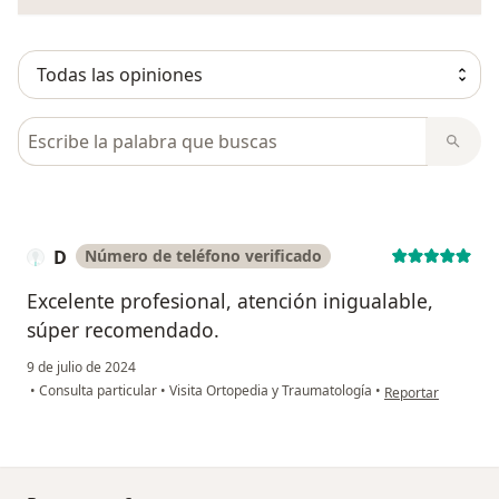
Busca en opiniones
D
Número de teléfono verificado
Excelente profesional, atención inigualable,
súper recomendado.
9 de julio de 2024
en opinión del usu
•
Consulta particular
•
Visita Ortopedia y Traumatología
•
Reportar