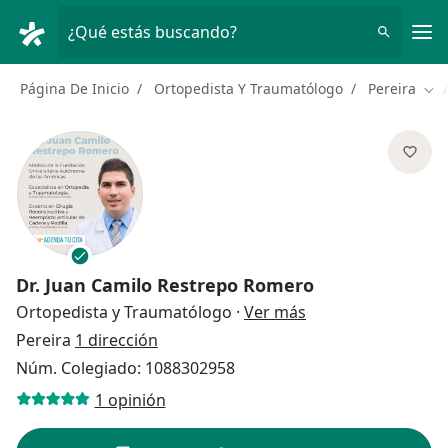
Men
¿Qué estás buscando?
Página De Inicio
Ortopedista Y Traumatólogo
Pereira
Cam
Dr.
Juan Camilo Restrepo Romero
sobre las especial
Ortopedista y Traumatólogo
·
Ver más
Pereira
1 dirección
Núm. Colegiado: 1088302958
1 opinión