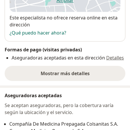
Ampliar
se abre en una nueva pestañ
Disponibilidad
Este especialista no ofrece reserva online en esta
dirección
¿Qué puedo hacer ahora?
Formas de pago (visitas privadas)
Aseguradoras aceptadas en esta dirección
Detalles
Mostrar más detalles
sobre la dirección
Aseguradoras aceptadas
Se aceptan aseguradoras, pero la cobertura varía
según la ubicación y el servicio.
Compañía De Medicina Prepagada Colsanitas S.A.