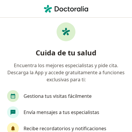
Men
Fractura De Dedo • Pereira, Risaralda
Filtros
• 1
Seguro
Mapa
Especialistas en Fractura de dedo en
Cuida de tu salud
Pereira
Encuentra los mejores especialistas y pide cita.
Descarga la App y accede gratuitamente a funciones
¿Qué especialidad estás buscando?
exclusivas para ti:
Ortopedista y Traumatólogo
Gestiona tus visitas fácilmente
Envía mensajes a tus especialistas
Recibe recordatorios y notificaciones