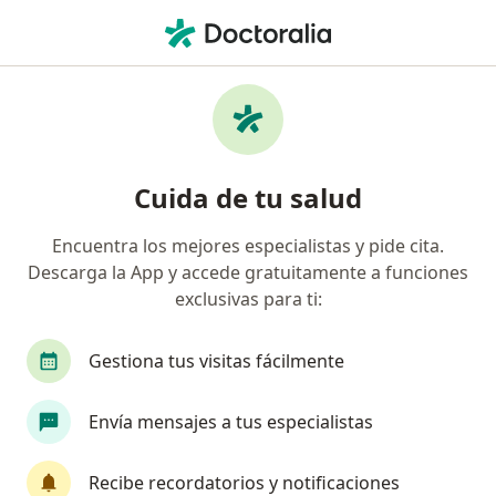
Men
Bursitis De Hombro • Pereira, Risaralda
Filtros
• 1
Seguro
Mapa
Especialistas en Bursitis de hombro en
Cuida de tu salud
Pereira
Encuentra los mejores especialistas y pide cita.
Descarga la App y accede gratuitamente a funciones
¿Qué especialidad estás buscando?
exclusivas para ti:
Ortopedista y Traumatólogo
Oncólogo
Ca
Gestiona tus visitas fácilmente
Envía mensajes a tus especialistas
Recibe recordatorios y notificaciones