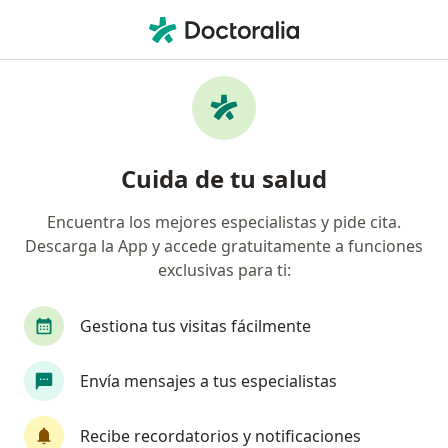
Men
¿Qué estás buscando?
Página De Inicio
Medico Alternativo
Chía
Julián Gu
Cambiar de ciu
Cuida de tu salud
Encuentra los mejores especialistas y pide cita.
Descarga la App y accede gratuitamente a funciones
exclusivas para ti:
Dr.
Julián Guerrero Almeida
sobre las especializaciones
Medico alternativo
·
Ver más
Gestiona tus visitas fácilmente
Chía
3 direcciones
Núm. Colegiado: 79867186
Envía mensajes a tus especialistas
34 opiniones
Recibe recordatorios y notificaciones