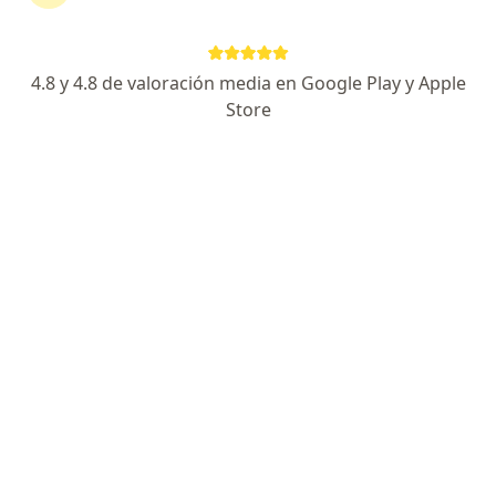
Información de contacto
Solicita una cita
4.8 y 4.8 de valoración media en Google Play y Apple
Store
Experiencia
Servicios y precios
Consultorios
Experiencia
5
Formación
Tú consulta con el Dr. Julián Guerrero es integral y
holística, enfatizando primero en tu Ser, corrigiendo
emociones y malos hábitos que te han llevado a no
sentirte bien. "Eres lo que piensas y tú alimento es tú
mejor medicina" porque; para ser bello por fuera
debes estar bello por dentro. Aquí te espero para