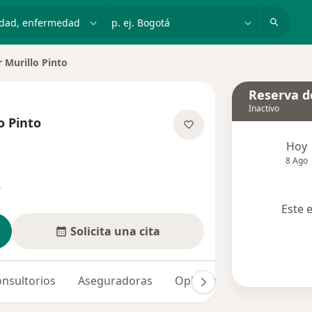
dad, enfermedad o nombre
p. ej. Bogotá
r Murillo Pinto
udad
Reserva de
Inactivo
o Pinto
las especializaciones
Hoy
8 Ago
s
Este 
Solicita una cita
nsultorios
Aseguradoras
Opiniones (167)
Dudas