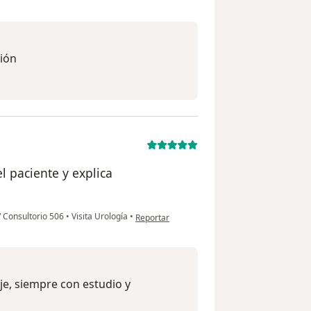
ción
 paciente y explica
en opinión del usuario FB
/ Consultorio 506
•
Visita Urología
•
Reportar
e, siempre con estudio y