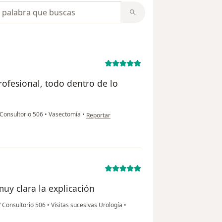
opiniones
rofesional, todo dentro de lo
en opinión del usuario AE
 Consultorio 506
•
Vasectomía
•
Reportar
uy clara la explicación
/ Consultorio 506
•
Visitas sucesivas Urología
•