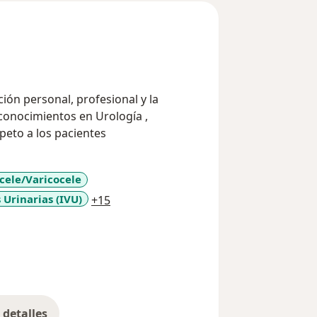
ión personal, profesional y la
conocimientos en Urología ,
peto a los pacientes
cele/Varicocele
a11y_sr_more_diseases
 Urinarias (IVU)
+15
detalles