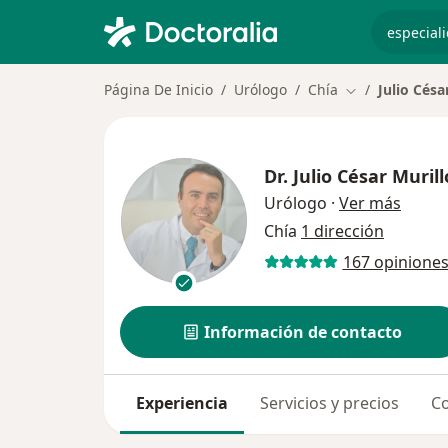
especiali
Página De Inicio
Urólogo
Chía
Julio Césa
Cambiar de ci
Dr.
Julio César Murill
sobre 
Urólogo
·
Ver más
Chía
1 dirección
167 opinione
Información de contacto
Experiencia
Servicios y precios
Co