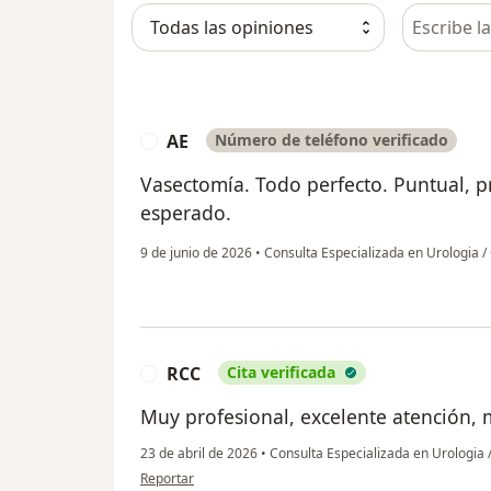
Busca en 
AE
Número de teléfono verificado
A
Vasectomía. Todo perfecto. Puntual, p
esperado.
9 de junio de 2026
•
Consulta Especializada en Urologia /
RCC
Cita verificada
R
Muy profesional, excelente atención, m
23 de abril de 2026
•
Consulta Especializada en Urologia 
en opinión del usuario RCC
Reportar