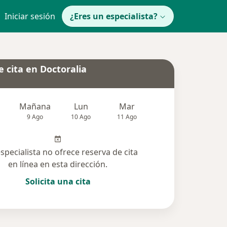
Iniciar sesión
¿Eres un especialista?
 cita en Doctoralia
Mañana
Lun
Mar
Mié
Jue
9 Ago
10 Ago
11 Ago
12 Ago
13 Ag
especialista no ofrece reserva de cita
en línea en esta dirección.
Solicita una cita
 solucionadas (29)