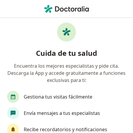
Men
Apnea Del Sueño • Armenia, Quindío
Filtros
• 1
Seguro
Mapa
Especialistas en Apnea del sueño en
Cuida de tu salud
Armenia
Encuentra los mejores especialistas y pide cita.
Descarga la App y accede gratuitamente a funciones
¿Qué especialidad estás buscando?
exclusivas para ti:
Internista
Neumólogo
Cardiólogo
Ci
Gestiona tus visitas fácilmente
Envía mensajes a tus especialistas
Recibe recordatorios y notificaciones