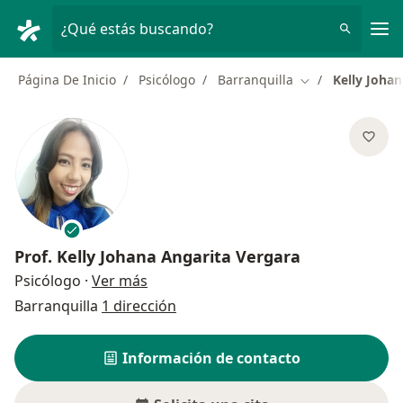
Men
¿Qué estás buscando?
Página De Inicio
Psicólogo
Barranquilla
Kelly Joha
Cambiar de ciud
Prof.
Kelly Johana Angarita Vergara
sobre las especializaciones
Psicólogo
·
Ver más
Barranquilla
1 dirección
Información de contacto