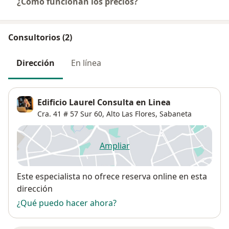
¿Cómo funcionan los precios?
Consultorios (2)
Dirección
En línea
Edificio Laurel Consulta en Linea
Cra. 41 # 57 Sur 60,
Alto Las Flores
,
Sabaneta
Ampliar
se abre en una nueva pestañ
Disponibilidad
Este especialista no ofrece reserva online en esta
dirección
¿Qué puedo hacer ahora?