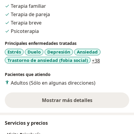
importancia de cuidar nuestra mente y emociones. Mi
Terapia familiar
enfoque profesional integrativo se enfoca en guiar a
Terapia de pareja
los pacientes hacia su bienestar integral.
Terapia breve
Mi pasión es contribuir al bienestar de la salud mental,
Psicoterapia
y esta travesía es un paso más en ese camino.
Principales enfermedades tratadas
Estrés
Duelo
Depresión
Ansiedad
a11y_sr_more_
Trastorno de ansiedad (fobia social)
+38
Pacientes que atiendo
Adultos (Sólo en algunas direcciones)
Mostrar más detalles
sobre la experiencia
Servicios y precios