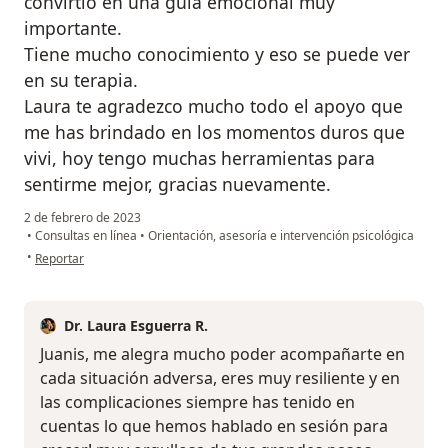
convirtio en una guia emocional muy
importante.
Tiene mucho conocimiento y eso se puede ver
en su terapia.
Laura te agradezco mucho todo el apoyo que
me has brindado en los momentos duros que
vivi, hoy tengo muchas herramientas para
sentirme mejor, gracias nuevamente.
2 de febrero de 2023
•
Consultas en línea
•
Orientación, asesoría e intervención psicológica
en opinión del usuario Juana Fornaris
•
Reportar
Dr. Laura Esguerra R.
Juanis, me alegra mucho poder acompañarte en
cada situación adversa, eres muy resiliente y en
las complicaciones siempre has tenido en
cuentas lo que hemos hablado en sesión para