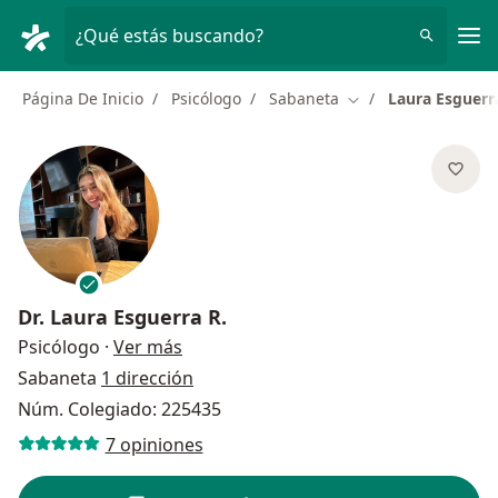
Men
¿Qué estás buscando?
Página De Inicio
Psicólogo
Sabaneta
Laura Esguerr
Cambiar de ciudad
Dr.
Laura Esguerra R.
sobre las especializaciones
Psicólogo
·
Ver más
Sabaneta
1 dirección
Núm. Colegiado: 225435
7 opiniones