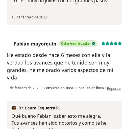
crecer! muy orgullosa de tus grandes pasos.
13 de febrero de 2023
Fabián mayorquin
Cita verificada
F
He estado desde hace 6 meses con ella y la
verdad los avances que he tenido son muy
grandes, he mejorado varios aspectos de mi
vida
en opinión de
1 de febrero de 2023
•
Consultas en línea
•
Consulta en línea
•
Reportar
Dr. Laura Esguerra R.
Qué bueno Fabian, saber esto me alegra.
Tus avances han sido notorios y como te he