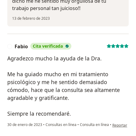
dicho me he sentido muy orgullosa de tu
trabajo personal tan juicioso!!
13 de febrero de 2023
Fabio
Cita verificada
F
Agradezco mucho la ayuda de la Dra.
Me ha guiado mucho en mi tratamiento
psicológico y me he sentido demasiado
cómodo, hace que la consulta sea altamente
agradable y gratificante.
Siempre la recomendaré.
en opinión del
30 de enero de 2023
•
Consultas en línea
•
Consulta en línea
•
Reportar