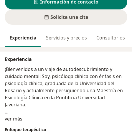
Información de contacto
Solicita una cita
Experiencia
Servicios y precios
Consultorios
Experiencia
¡Bienvenidos a un viaje de autodescubrimiento y
cuidado mental! Soy, psicóloga clínica con énfasis en
psicología clínica, graduada de la Universidad del
Rosario y actualmente persiguiendo una Maestría en
Psicología Clínica en la Pontificia Universidad
Javeriana.
Acerca de mí
Mi experiencia se ha forjado en diversas instituciones
ver más
de Salud Mental, donde he visto de cerca la
Enfoque terapéutico