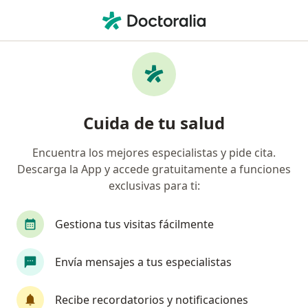
Men
Angustia • Sabaneta, Antioquia
Filtros
• 1
Mapa
Especialistas en Angustia en Sabaneta
Cuida de tu salud
Encuentra los mejores especialistas y pide cita.
¿Qué especialidad estás buscando?
Descarga la App y accede gratuitamente a funciones
Psicólogo
Psiquiatra
Sexólogo
Neuro
exclusivas para ti:
Gestiona tus visitas fácilmente
Envía mensajes a tus especialistas
Recibe recordatorios y notificaciones