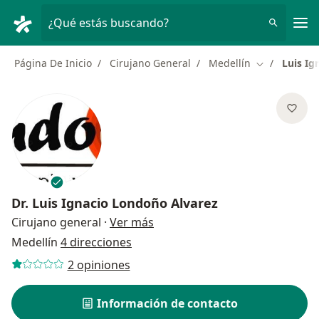
Men
¿Qué estás buscando?
Página De Inicio
Cirujano General
Medellín
Luis Ig
Cambiar de 
Dr.
Luis Ignacio Londoño Alvarez
sobre las especializaciones
Cirujano general
·
Ver más
Medellín
4 direcciones
2 opiniones
Información de contacto