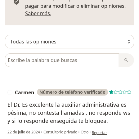
pagar para modificar o eliminar opiniones.
Más información sobre opiniones
Saber más.
Busca en opiniones
Carmen
Número de teléfono verificado
C
El Dr. Es excelente la auxiliar administrativa es
pésima, no contesta llamadas , no responde ws
y si lo responde enseguida te bloquea.
en opinión del usuario Ca
22 de julio de 2024
•
Consultorio privado
•
Otro
•
Reportar