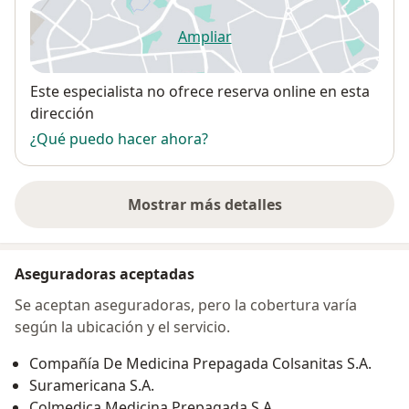
Ampliar
se abre en una nueva pestañ
Disponibilidad
Este especialista no ofrece reserva online en esta
dirección
¿Qué puedo hacer ahora?
Mostrar más detalles
sobre la dirección
Aseguradoras aceptadas
Se aceptan aseguradoras, pero la cobertura varía
según la ubicación y el servicio.
Compañía De Medicina Prepagada Colsanitas S.A.
Suramericana S.A.
Colmedica Medicina Prepagada S.A.