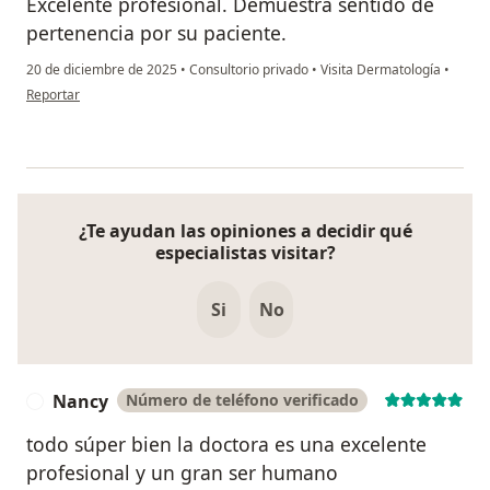
Excelente profesional. Demuestra sentido de
pertenencia por su paciente.
20 de diciembre de 2025
•
Consultorio privado
•
Visita Dermatología
•
en opinión del usuario MANUEL PÉREZ
Reportar
¿Te ayudan las opiniones a decidir qué
especialistas visitar?
Si
No
Nancy
Número de teléfono verificado
N
todo súper bien la doctora es una excelente
profesional y un gran ser humano