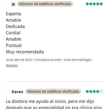
Jk
Número de teléfono verificado
J
Experta
Amable
Dedicada
Cordial
Amable
Puntual
Muy recomendada
26 de abril de 2025
•
Consultorio privado
•
Visita Dermatología
•
en opinión del usuario Jk
Reportar
Karen
Número de teléfono verificado
K
La doctora me ayudo al inicio, pero me dijo
después que su especialidad no era clínica sino