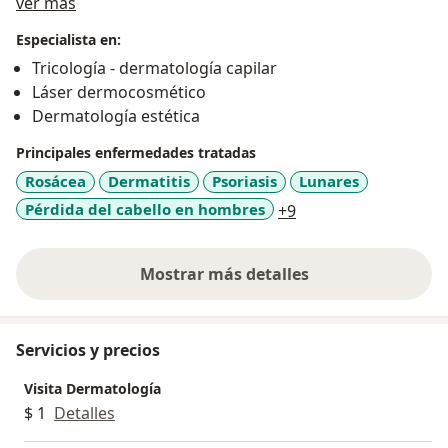
Acerca de mí
láser vascular y de pigmentos, así como en toxina
ver más
botulínica y rellenos cutáneos. Manejo de cicatrices,
Especialista en:
cuidados cosméticos, cutáneos, acné y manchas.
Tricología - dermatología capilar
Asistente constante a congresos y actualizaciones en
Láser dermocosmético
dermatología. Actualmente adscrita a la Unidad Láser
Dermatología estética
y Piel de Bogotá.
Principales enfermedades tratadas
Rosácea
Dermatitis
Psoriasis
Lunares
a11y_sr_more_disea
Pérdida del cabello en hombres
+9
Mostrar más detalles
sobre la experiencia
Servicios y precios
Visita Dermatología
$ 1
Detalles