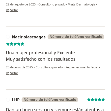
22 de agosto de 2025
•
Consultorio privado
•
Visita Dermatología
•
en opinión del usuario Nancy
Reportar
Nacir olascoagas
Número de teléfono verificado
N
Una mujer profesional y Exelente
Muy satisfecho con los resultados
20 de junio de 2025
•
Consultorio privado
•
Rejuvenecimiento facial
•
en opinión del usuario Nacir olascoagas
Reportar
LHP
Número de teléfono verificado
L
Dan un buen servicio y siempre están atentos a