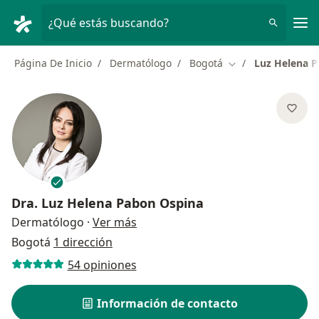
Men
¿Qué estás buscando?
Página De Inicio
Dermatólogo
Bogotá
Luz Helena 
Cambiar de ciudad
Dra.
Luz Helena Pabon Ospina
sobre las especializaciones
Dermatólogo
·
Ver más
Bogotá
1 dirección
54 opiniones
Información de contacto