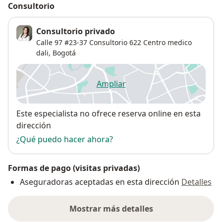
Consultorio
Consultorio privado
Calle 97 #23-37 Consultorio 622 Centro medico
dali,
Bogotá
Ampliar
se abre en una nueva pestañ
Disponibilidad
Este especialista no ofrece reserva online en esta
dirección
¿Qué puedo hacer ahora?
Formas de pago (visitas privadas)
Aseguradoras aceptadas en esta dirección
Detalles
Mostrar más detalles
sobre la dirección