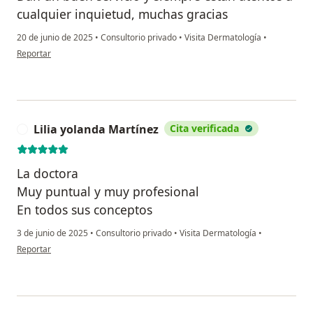
cualquier inquietud, muchas gracias
20 de junio de 2025
•
Consultorio privado
•
Visita Dermatología
•
en opinión del usuario LHP
Reportar
Lilia yolanda Martínez
Cita verificada
L
La doctora
Muy puntual y muy profesional
En todos sus conceptos
3 de junio de 2025
•
Consultorio privado
•
Visita Dermatología
•
en opinión del usuario Lilia yolanda Martínez
Reportar