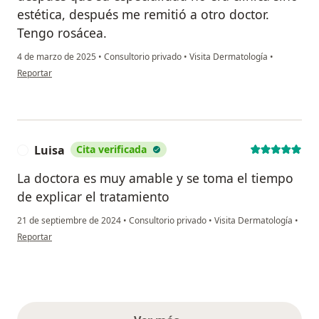
estética, después me remitió a otro doctor.
Tengo rosácea.
4 de marzo de 2025
•
Consultorio privado
•
Visita Dermatología
•
en opinión del usuario Karen
Reportar
Luisa
Cita verificada
L
La doctora es muy amable y se toma el tiempo
de explicar el tratamiento
21 de septiembre de 2024
•
Consultorio privado
•
Visita Dermatología
•
en opinión del usuario Luisa
Reportar