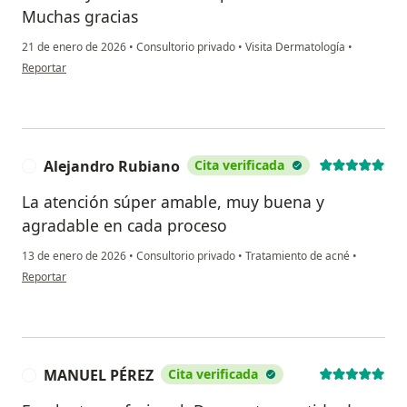
Muchas gracias
21 de enero de 2026
•
Consultorio privado
•
Visita Dermatología
•
en opinión del usuario Samara
Reportar
Alejandro Rubiano
Cita verificada
A
La atención súper amable, muy buena y
agradable en cada proceso
13 de enero de 2026
•
Consultorio privado
•
Tratamiento de acné
•
en opinión del usuario Alejandro Rubiano
Reportar
MANUEL PÉREZ
Cita verificada
M