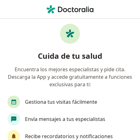
Men
Tratamiento Con Láser Dermocosmético • Bogotá, Cundinamarca
Filtros
• 1
Seguro
Mapa
Especialistas en Tratamiento con láser
Cuida de tu salud
dermocosmético Bogotá
Encuentra los mejores especialistas y pide cita.
Descarga la App y accede gratuitamente a funciones
¿Qué especialidad estás buscando?
exclusivas para ti:
Dermatólogo
Epidemiólogo
Odontólogo
Gestiona tus visitas fácilmente
Envía mensajes a tus especialistas
Recibe recordatorios y notificaciones