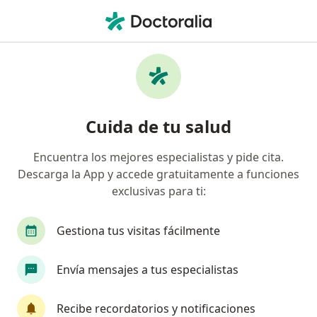
Men
Urticaria • Bogotá, Cundinamarca
Filtros
• 1
Seguro
Mapa
Especialistas en Urticaria en Bogotá
Cuida de tu salud
Encuentra los mejores especialistas y pide cita.
¿Qué especialidad estás buscando?
Descarga la App y accede gratuitamente a funciones
Médico general
Dermatólogo
Médico labo
exclusivas para ti:
Gestiona tus visitas fácilmente
Envía mensajes a tus especialistas
Recibe recordatorios y notificaciones