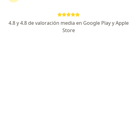
4.8 y 4.8 de valoración media en Google Play y Apple
No hemos encontrado ningún Colpatria en
Store
Manizales, Caldas
Vuelve a buscar eliminando algún filtro:
Seguro
Servicio
Privacidad y cookies
Quiénes somos
Contacto