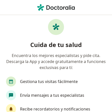
Men
Colpatria • Manizales, Caldas
Página De Inicio
Manizales
Colpatria
Cuida de tu salud
Encuentra los mejores especialistas y pide cita.
Descarga la App y accede gratuitamente a funciones
exclusivas para ti:
Gestiona tus visitas fácilmente
Envía mensajes a tus especialistas
Recibe recordatorios y notificaciones