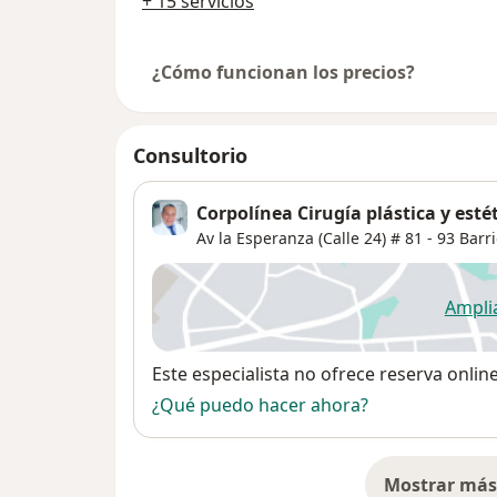
+ 15 servicios
¿Cómo funcionan los precios?
Consultorio
Corpolínea Cirugía plástica y esté
Av la Esperanza (Calle 24) # 81 - 93 Barr
Ampli
se
Disponibilidad
Este especialista no ofrece reserva onlin
¿Qué puedo hacer ahora?
Mostrar más 
so