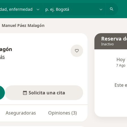
dad, enfermedad o nombre
p. ej. Bogotá
Manuel Páez Malagón
biar de ciudad
Reserva de
Inactivo
lagón
sobre las especializaciones
ás
Hoy
7 Ago
Este 
Solicita una cita
Aseguradoras
Opiniones (3)