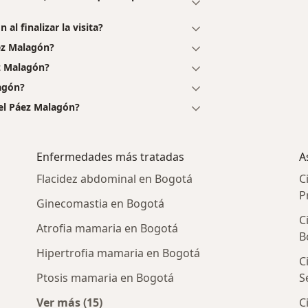
l finalizar la visita?
ez Malagón?
z Malagón?
agón?
el Páez Malagón?
Enfermedades más tratadas
A
Flacidez abdominal en Bogotá
C
P
Ginecomastia en Bogotá
C
Atrofia mamaria en Bogotá
B
Hipertrofia mamaria en Bogotá
C
Ptosis mamaria en Bogotá
S
Ver más (15)
C