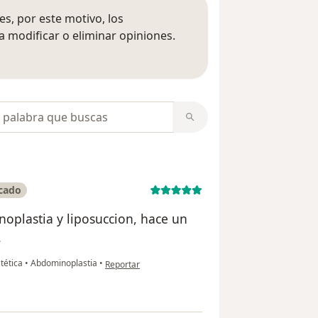
s, por este motivo, los
 modificar o eliminar opiniones.
 opiniones
opiniones
icado
noplastia y liposuccion, hace un
.
en opinión del usuario Johanna G.
stética
•
Abdominoplastia
•
Reportar