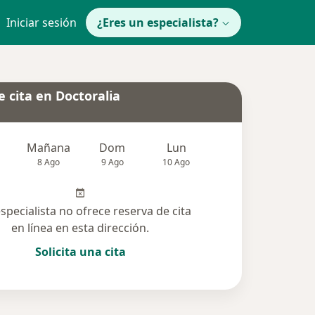
Iniciar sesión
¿Eres un especialista?
 cita en Doctoralia
Mañana
Dom
Lun
Mar
Mié
8 Ago
9 Ago
10 Ago
11 Ago
12 Ag
especialista no ofrece reserva de cita
en línea en esta dirección.
Solicita una cita