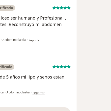
rificado
loso ser humano y Profesional ,
ntes .Reconstruyó mi abdomen
en opinión del usuario Liliana Osorio
a
•
Abdominoplastia
•
Reportar
ificado
e 5 años mi lipo y senos estan
en opinión del usuario Diana giraldo
tica
•
Abdominoplastia
•
Reportar