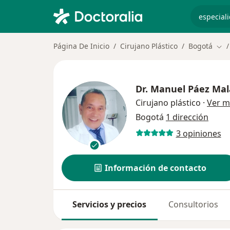
especiali
Página De Inicio
Cirujano Plástico
Bogotá
Cam
Dr.
Manuel Páez Ma
Cirujano plástico
·
Ver m
Bogotá
1 dirección
3 opiniones
Información de contacto
Servicios y precios
Consultorios