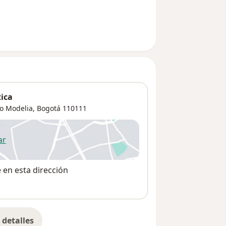
tica
io Modelia,
Bogotá
110111
ar
 abre en una nueva pestaña
e en esta dirección
detalles
bre la dirección