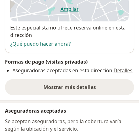
Ampliar
se abre en una nueva pestañ
Disponibilidad
Este especialista no ofrece reserva online en esta
dirección
¿Qué puedo hacer ahora?
Formas de pago (visitas privadas)
Aseguradoras aceptadas en esta dirección
Detalles
Mostrar más detalles
sobre la dirección
Aseguradoras aceptadas
Se aceptan aseguradoras, pero la cobertura varía
según la ubicación y el servicio.