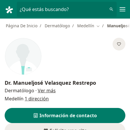
Men
¿Qué estás buscando?
Página De Inicio
Dermatólogo
Medellín
Manueljosé
Cambiar de ciud
Dr.
Manueljosé Velasquez Restrepo
sobre las especializaciones
Dermatólogo
·
Ver más
Medellín
1 dirección
Información de contacto