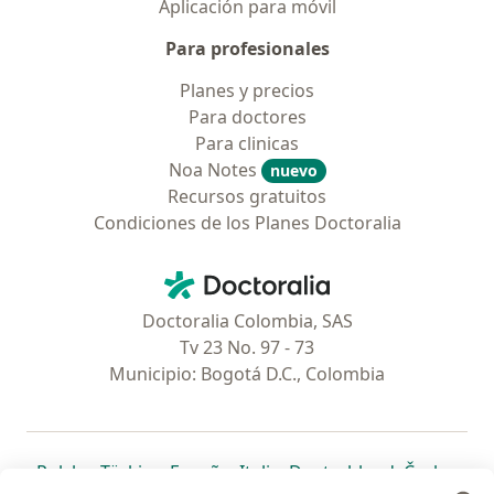
Aplicación para móvil
Para profesionales
Planes y precios
Para doctores
Para clinicas
Noa Notes
nuevo
Recursos gratuitos
Condiciones de los Planes Doctoralia
Contacto
Doctoralia - Página de inicio
Doctoralia Colombia, SAS
Tv 23 No. 97 - 73
Municipio: Bogotá D.C., Colombia
se abre en una nueva pestaña
se abre en una nueva pestaña
se abre en una nueva pestaña
se abre en una nueva pes
se abre en 
se a
Polska
,
Türkiye
,
España
,
Italia
,
Deutschland
,
Česko
,