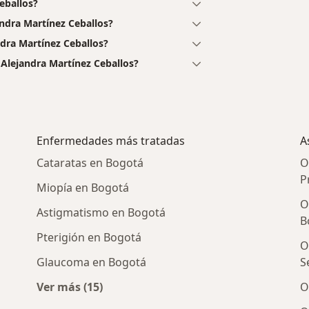
eballos?
ndra Martínez Ceballos?
ndra Martínez Ceballos?
 Alejandra Martínez Ceballos?
Enfermedades más tratadas
A
Cataratas en Bogotá
O
P
Miopía en Bogotá
O
Astigmatismo en Bogotá
B
Pterigión en Bogotá
O
Glaucoma en Bogotá
S
Ver más (15)
O
os cercanos
Más en esta categoría: Enfermedades más 