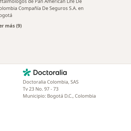
ftalmólogos de Pan American Life De
olombia Compañía De Seguros S.A. en
ogotá
er más (9)
Más en esta categoría: Aseguradoras más populares
Contacto
Doctoralia - Página de inicio
Doctoralia Colombia, SAS
Tv 23 No. 97 - 73
Municipio: Bogotá D.C., Colombia