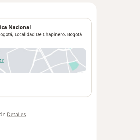
ica Nacional
Bogotá,
Localidad De Chapinero
,
Bogotá
ar
 abre en una nueva pestaña
ión
Detalles