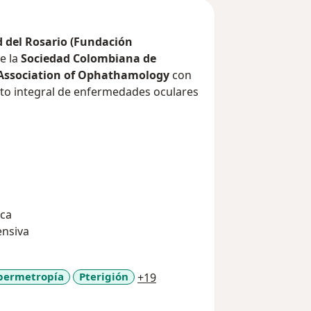
 del Rosario (Fundación
e la
Sociedad Colombiana de
 Association of Ophathamology
con
nto integral de enfermedades oculares
edimientos quirúrgicos
cirugía refractiva, cirugía de
psia de párpados, sondeo de vía
ciente una
atención personalizada y
ica
fica
, acompañando a cada paciente
ensiva
recuperación, garantizando resultados
a11y_sr_more_diseases
permetropía
Pterigión
+19