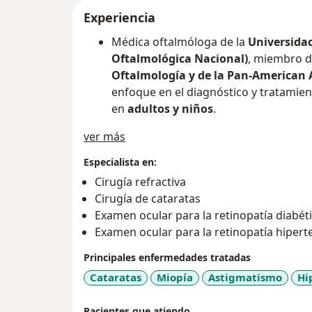
Experiencia
Médica oftalmóloga de la
Universidad
Oftalmológica Nacional)
, miembro d
Oftalmología y de la Pan-American
enfoque en el diagnóstico y tratamie
en
adultos y niños
.
Acerca de mí
ver más
Experiencia en la realización de proc
oftalmológicos:
Cirugía de catarata, 
Especialista en:
pterigión, cirugía de chalazión, bio
Cirugía refractiva
lagrimal
.
Cirugía de cataratas
Mi objetivo principal es ofrecer al pa
Examen ocular para la retinopatía diabét
basada en la última evidencia cientí
Examen ocular para la retinopatía hipert
desde la valoración inicial hasta su 
Principales enfermedades tratadas
visuales seguros y satisfactorios.
Cataratas
Miopía
Astigmatismo
Hi
Pacientes que atiendo