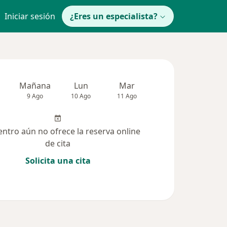
Iniciar sesión
¿Eres un especialista?
Mañana
Lun
Mar
Mié
Jue
9 Ago
10 Ago
11 Ago
12 Ago
13 Ag
entro aún no ofrece la reserva online
de cita
Solicita una cita