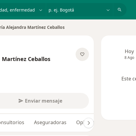
dad, enfermedad o nombre
p. ej. Bogotá
ía Alejandra Martínez Ceballos
 de ciudad
Hoy
8 Ago
 Martínez Ceballos
obre las especializaciones
Este c
Enviar mensaje
nsultorios
Aseguradoras
Opiniones