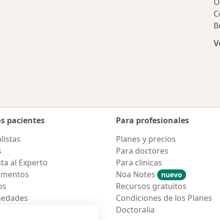
O
C
B
V
os pacientes
Para profesionales
listas
Planes y precios
s
Para doctores
ta al Experto
Para clinicas
amentos
Noa Notes
nuevo
os
Recursos gratuitos
medades
Condiciones de los Planes
tas Frecuentes
Doctoralia