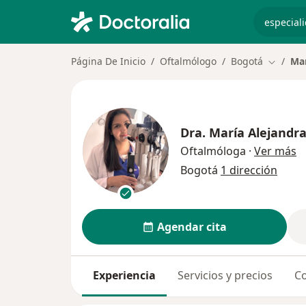
especiali
Página De Inicio
Oftalmólogo
Bogotá
Mar
Cambiar
Dra.
María Alejandra
s
Oftalmóloga
·
Ver más
Bogotá
1 dirección
Agendar cita
Experiencia
Servicios y precios
Co