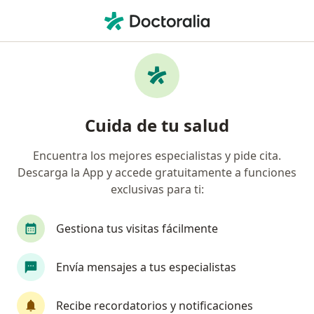
Men
Oftalmólogo • Chapinero, Bogotá, Cundinamarca
Filtros
Seguro
Mapa
Oftalmólogos en Chapinero, Bogotá
Cuida de tu salud
Encuentra los mejores especialistas y pide cita.
¿Cuál es tu compañía aseguradora?
Descarga la App y accede gratuitamente a funciones
Compañía De Medicina Prepagada Colsanitas S.A.
exclusivas para ti:
Gestiona tus visitas fácilmente
Envía mensajes a tus especialistas
Recibe recordatorios y notificaciones