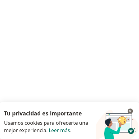
Dra. Vanessa Vidal Orozco
·
Ver más
Oftalmólogo
100 opiniones
Dirección
En línea
Cl. 50 #13-50, Bogotá
•
Mapa
Consultorio MARLY
Cirugía de chalazión
desde $ 250.000
Tu privacidad es importante
Ir a la app
Este especialista no ofrece reserva de cita en línea en esta dirección.
Usamos cookies para ofrecerte una
mejor experiencia.
Leer más
.
Continuar en el navegador
Solicita una cita