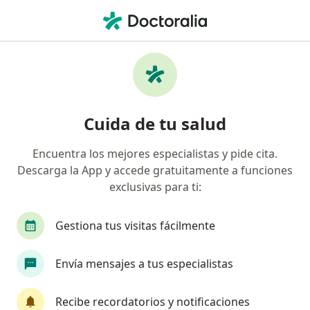
Men
Oftalmólogo • San Cristóbal, Bogotá, Cundinamarca
Filtros
Seguro
Mapa
Oftalmólogos en San Cristóbal, Bogotá
Cuida de tu salud
Encuentra los mejores especialistas y pide cita.
¿Cuál es tu compañía aseguradora?
Descarga la App y accede gratuitamente a funciones
Compañía De Medicina Prepagada Colsanitas S.A.
exclusivas para ti:
Gestiona tus visitas fácilmente
Envía mensajes a tus especialistas
Recibe recordatorios y notificaciones