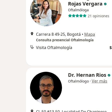
Rojas Vergara
Oftalmóloga
21 opiniones
Carrera 8 49-25, Bogotá
•
Mapa
Consulta presencial Oftalmología
Visita Oftalmología
$
Dr. Hernan Rios
·
Ver más
Oftalmólogo
Cl. 50 #13-50, Localidad De Chapinero, Bogotá, Bogotá