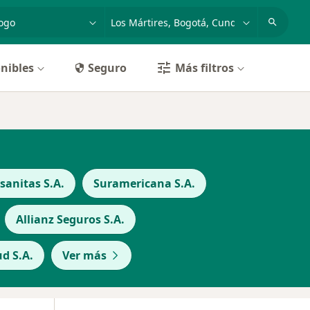
dad, enfermedad o nombre
p. ej. Bogotá
nibles
Seguro
Más filtros
anitas S.A.
Suramericana S.A.
Allianz Seguros S.A.
d S.A.
Ver más