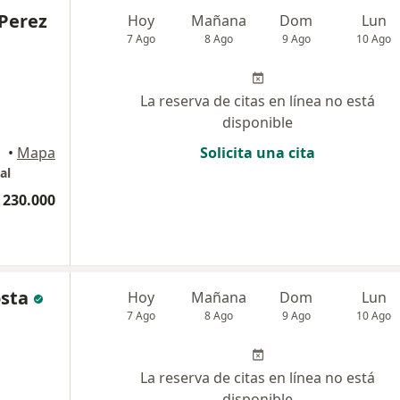
Perez
Hoy
Mañana
Dom
Lun
7 Ago
8 Ago
9 Ago
10 Ago
La reserva de citas en línea no está
disponible
•
Mapa
Solicita una cita
al
 230.000
osta
Hoy
Mañana
Dom
Lun
7 Ago
8 Ago
9 Ago
10 Ago
La reserva de citas en línea no está
disponible