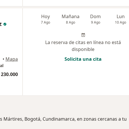
Hoy
Mañana
Dom
Lun
z
7 Ago
8 Ago
9 Ago
10 Ago
La reserva de citas en línea no está
disponible
•
Mapa
Solicita una cita
al
 230.000
os Mártires, Bogotá, Cundinamarca, en zonas cercanas a tu