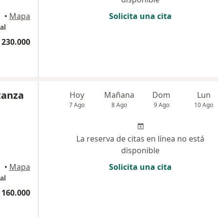
•
Mapa
Solicita una cita
al
 230.000
tanza
Hoy
Mañana
Dom
Lun
7 Ago
8 Ago
9 Ago
10 Ago
La reserva de citas en línea no está
disponible
•
Mapa
Solicita una cita
al
 160.000