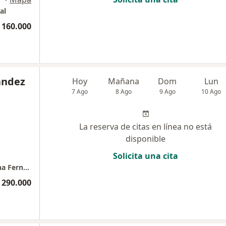
al
 160.000
ández
Hoy
Mañana
Dom
Lun
7 Ago
8 Ago
9 Ago
10 Ago
La reserva de citas en línea no está
disponible
Solicita una cita
Consulta oftalmología Teusaquillo Dra Juliana Fernandez
 290.000