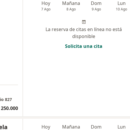
Hoy
Mañana
Dom
Lun
7 Ago
8 Ago
9 Ago
10 Ago
La reserva de citas en línea no está
disponible
Solicita una cita
rio 827
 250.000
ela
Hoy
Mañana
Dom
Lun