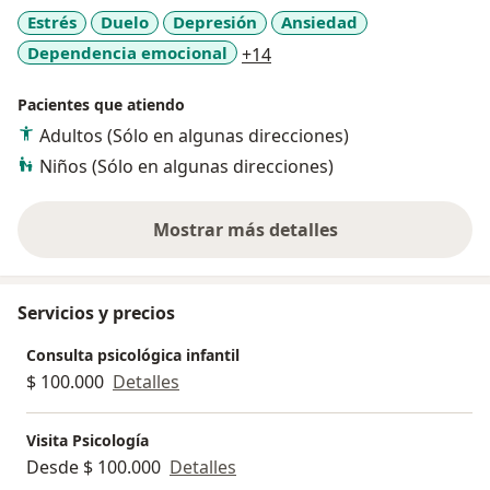
noches, aquello que nubla tu pensamiento y no
Estrés
Duelo
Depresión
Ansiedad
permite observar las diferentes aristas que tiene cada
a11y_sr_more_diseases
Dependencia emocional
+14
situación. Juntas/os descubriremos perspectivas
diferentes que favorezcan tu autoconocimiento, la
Pacientes que atiendo
toma de decisiones, la resolución de conflictos, el
control emocional, tu capacidad de respuesta ante
Adultos (Sólo en algunas direcciones)
momentos de crisis, problemas familiares o de pareja
Niños (Sólo en algunas direcciones)
y cualquier otro aspecto de la vida que sea difícil
tramitar.
Mostrar más detalles
sobre la experiencia
Servicios y precios
Consulta psicológica infantil
$ 100.000
Detalles
Visita Psicología
Desde $ 100.000
Detalles