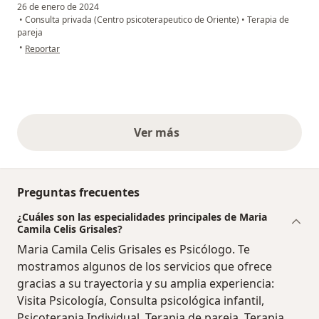
26 de enero de 2024
•
Consulta privada (Centro psicoterapeutico de Oriente)
•
Terapia de
pareja
en opinión del usuario Ángela Gómez
•
Reportar
Ver más
opiniones anteriores
Preguntas frecuentes
¿Cuáles son las especialidades principales de Maria
Camila Celis Grisales?
Maria Camila Celis Grisales es Psicólogo. Te
mostramos algunos de los servicios que ofrece
gracias a su trayectoria y su amplia experiencia:
Visita Psicología, Consulta psicológica infantil,
Psicoterapia Individual, Terapia de pareja, Terapia