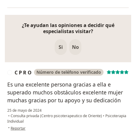
¿Te ayudan las opiniones a decidir qué
especialistas visitar?
Si
No
C P R O
Número de teléfono verificado
C
Es una excelente persona gracias a ella e
superado muchos obstáculos excelente mujer
muchas gracias por tu apoyo y su dedicación
25 de mayo de 2024
•
Consulta privada (Centro psicoterapeutico de Oriente)
•
Psicoterapia
Individual
en opinión del usuario C P R O
•
Reportar