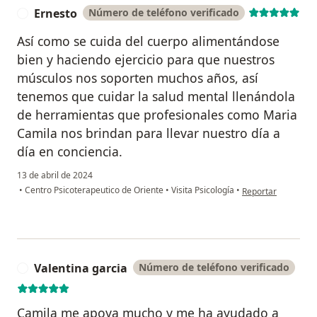
Ernesto
Número de teléfono verificado
E
Así como se cuida del cuerpo alimentándose
bien y haciendo ejercicio para que nuestros
músculos nos soporten muchos años, así
tenemos que cuidar la salud mental llenándola
de herramientas que profesionales como Maria
Camila nos brindan para llevar nuestro día a
día en conciencia.
13 de abril de 2024
en opinión del usu
•
Centro Psicoterapeutico de Oriente
•
Visita Psicología
•
Reportar
Valentina garcia
Número de teléfono verificado
V
Camila me apoya mucho y me ha ayudado a