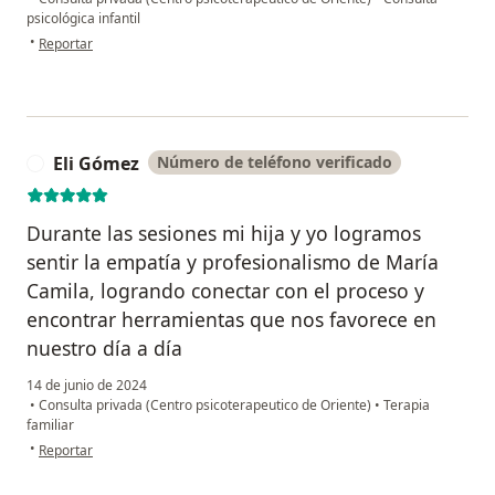
psicológica infantil
en opinión del usuario Milena
•
Reportar
Eli Gómez
Número de teléfono verificado
E
Durante las sesiones mi hija y yo logramos
sentir la empatía y profesionalismo de María
Camila, logrando conectar con el proceso y
encontrar herramientas que nos favorece en
nuestro día a día
14 de junio de 2024
•
Consulta privada (Centro psicoterapeutico de Oriente)
•
Terapia
familiar
en opinión del usuario Eli Gómez
•
Reportar