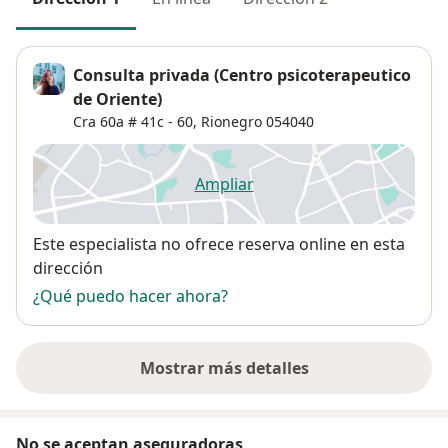
Consulta privada (Centro psicoterapeutico
de Oriente)
Cra 60a # 41c - 60,
Rionegro
054040
Ampliar
se abre en una nueva pestañ
Disponibilidad
Este especialista no ofrece reserva online en esta
dirección
¿Qué puedo hacer ahora?
Mostrar más detalles
sobre la dirección
No se aceptan aseguradoras