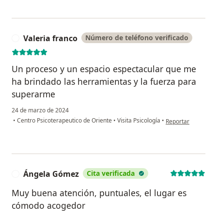
Valeria franco
Número de teléfono verificado
V
Un proceso y un espacio espectacular que me
ha brindado las herramientas y la fuerza para
superarme
24 de marzo de 2024
en opinión del usua
•
Centro Psicoterapeutico de Oriente
•
Visita Psicología
•
Reportar
Ángela Gómez
Cita verificada
Á
Muy buena atención, puntuales, el lugar es
cómodo acogedor