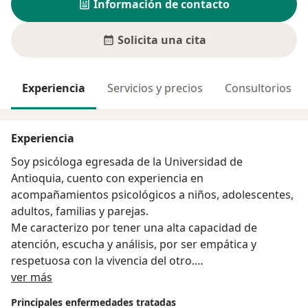
Información de contacto
Solicita una cita
Experiencia
Servicios y precios
Consultorios
Experiencia
Soy psicóloga egresada de la Universidad de
Antioquia, cuento con experiencia en
acompañamientos psicológicos a niños, adolescentes,
adultos, familias y parejas.
Me caracterizo por tener una alta capacidad de
atención, escucha y análisis, por ser empática y
respetuosa con la vivencia del otro.
Acerca de mí
En este espacio podrás expresar libremente eso que
ver más
tanto te inquieta, que quizás no te deja dormir en las
Principales enfermedades tratadas