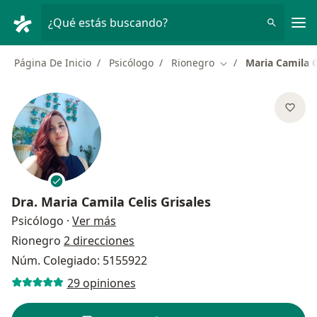
Men
¿Qué estás buscando?
Página De Inicio
Psicólogo
Rionegro
Maria Camila C
Cambiar de ciudad
Dra.
Maria Camila Celis Grisales
sobre las especializaciones
Psicólogo
·
Ver más
Rionegro
2 direcciones
Núm. Colegiado: 5155922
29 opiniones