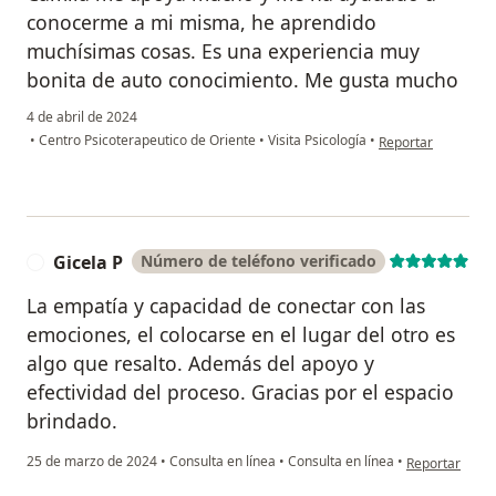
conocerme a mi misma, he aprendido
muchísimas cosas. Es una experiencia muy
bonita de auto conocimiento. Me gusta mucho
4 de abril de 2024
en opinión del usua
•
Centro Psicoterapeutico de Oriente
•
Visita Psicología
•
Reportar
Gicela P
Número de teléfono verificado
G
La empatía y capacidad de conectar con las
emociones, el colocarse en el lugar del otro es
algo que resalto. Además del apoyo y
efectividad del proceso. Gracias por el espacio
brindado.
en opinión del
25 de marzo de 2024
•
Consulta en línea
•
Consulta en línea
•
Reportar