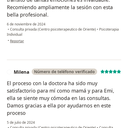
Recomiendo ampliamente la sesión con esta
bella profesional.
6 de noviembre de 2024
•
Consulta privada (Centro psicoterapeutico de Oriente)
•
Psicoterapia
Individual
en opinión del usuario Gregorio G. C.
•
Reportar
Milena
Número de teléfono verificado
M
El proceso con la doctora ha sido muy
satisfactorio para mí como mamá y para Emi,
ella se siente muy cómoda en las consultas.
Damos gracias a ella por ayudarnos en este
proceso
5 de julio de 2024
•
Consulta privada (Centro psicoterapeutico de Oriente)
•
Consulta