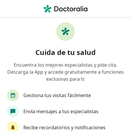
Men
Visita Psicología • Rionegro, Antioquia
Filtros
• 1
Seguro
Mapa
Especialistas en Visita Psicología Rionegro
Cuida de tu salud
Encuentra los mejores especialistas y pide cita.
¿Qué especialidad estás buscando?
Descarga la App y accede gratuitamente a funciones
Psicólogo
Neuropsicólogo
Sexólogo
exclusivas para ti:
Gestiona tus visitas fácilmente
Envía mensajes a tus especialistas
Recibe recordatorios y notificaciones