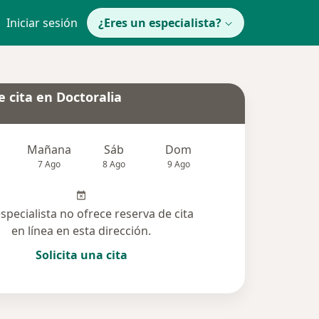
Iniciar sesión
¿Eres un especialista?
 cita en Doctoralia
Mañana
Sáb
Dom
Lun
Mar
7 Ago
8 Ago
9 Ago
10 Ago
11 Ag
especialista no ofrece reserva de cita
en línea en esta dirección.
Solicita una cita