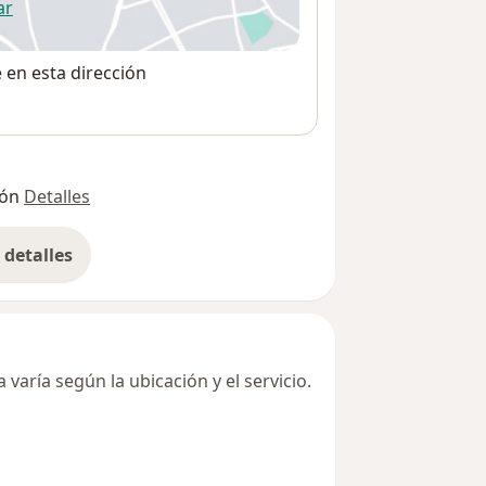
ar
 abre en una nueva pestaña
e en esta dirección
ión
Detalles
detalles
bre la dirección
varía según la ubicación y el servicio.