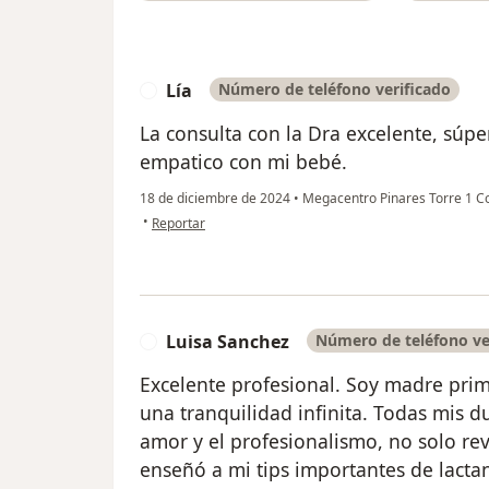
Lía
Número de teléfono verificado
L
La consulta con la Dra excelente, súpe
empatico con mi bebé.
18 de diciembre de 2024
•
Megacentro Pinares Torre 1 C
en opinión del usuario Lía
•
Reportar
Luisa Sanchez
Número de teléfono ve
L
Excelente profesional. Soy madre prime
una tranquilidad infinita. Todas mis d
amor y el profesionalismo, no solo re
enseñó a mi tips importantes de lactan