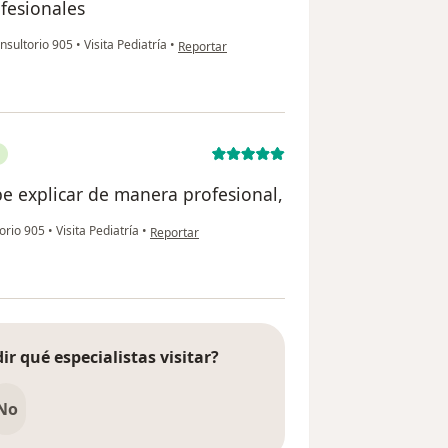
ofesionales
en opinión del usuario Luisa Sanchez
nsultorio 905
•
Visita Pediatría
•
Reportar
be explicar de manera profesional,
en opinión del usuario Christian Gutierrez
orio 905
•
Visita Pediatría
•
Reportar
ir qué especialistas visitar?
No