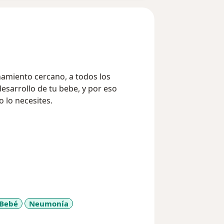
amiento cercano, a todos los
esarrollo de tu bebe, y por eso
 lo necesites.
 Bebé
Neumonía
y_sr_more_diseases