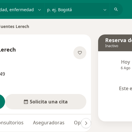
dad, enfermedad o nombre
p. ej. Bogotá
Fuentes Lerech
ciudad
Reserva de
Inactivo
Lerech
las especializaciones
Hoy
6 Ago
149
Este 
Solicita una cita
nsultorios
Aseguradoras
Opiniones (88)