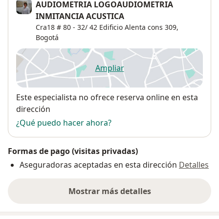
AUDIOMETRIA LOGOAUDIOMETRIA
INMITANCIA ACUSTICA
Cra18 # 80 - 32/ 42 Edificio Alenta cons 309,
Bogotá
Ampliar
se abre en una nueva pestañ
Disponibilidad
Este especialista no ofrece reserva online en esta
dirección
¿Qué puedo hacer ahora?
Formas de pago (visitas privadas)
Aseguradoras aceptadas en esta dirección
Detalles
Mostrar más detalles
sobre la dirección