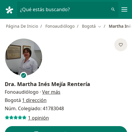
Men
¿Qué estás buscando?
Página De Inicio
Fonoaudiólogo
Bogotá
Martha Inés
Cambiar de ciud
Dra.
Martha Inés Mejía Rentería
sobre las especializaciones
Fonoaudiólogo
·
Ver más
Bogotá
1 dirección
Núm. Colegiado: 41783048
1 opinión