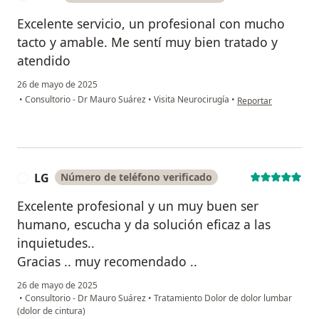
Excelente servicio, un profesional con mucho
tacto y amable. Me sentí muy bien tratado y
atendido
26 de mayo de 2025
en opinión del usuari
•
Consultorio - Dr Mauro Suárez
•
Visita Neurocirugía
•
Reportar
LG
Número de teléfono verificado
L
Excelente profesional y un muy buen ser
humano, escucha y da solución eficaz a las
inquietudes..
Gracias .. muy recomendado ..
26 de mayo de 2025
•
Consultorio - Dr Mauro Suárez
•
Tratamiento Dolor de dolor lumbar
(dolor de cintura)