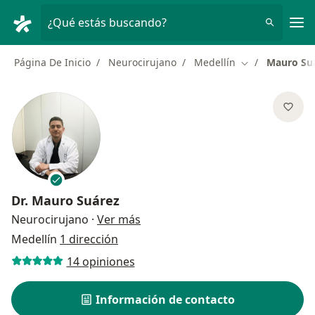
Men
¿Qué estás buscando?
Página De Inicio
Neurocirujano
Medellín
Mauro Su
Cambiar de ciu
Dr.
Mauro Suárez
sobre las especializaciones
Neurocirujano
·
Ver más
Medellín
1 dirección
14 opiniones
Información de contacto