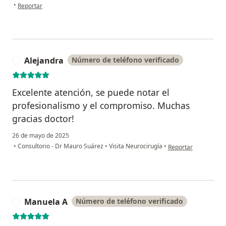
en opinión del usuario LG
•
Reportar
Alejandra
Número de teléfono verificado
A
Excelente atención, se puede notar el
profesionalismo y el compromiso. Muchas
gracias doctor!
26 de mayo de 2025
en opinión del usuar
•
Consultorio - Dr Mauro Suárez
•
Visita Neurocirugía
•
Reportar
Manuela A
Número de teléfono verificado
M