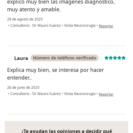
explicó muy bien las imágenes diagnostico,
muy atento y amable.
28 de agosto de 2025
en opinión del usuar
•
Consultorio - Dr Mauro Suárez
•
Visita Neurocirugía
•
Reportar
Laura
Número de teléfono verificado
L
Explica muy bien, se interesa por hacer
entender..
26 de junio de 2025
en opinión del usuar
•
Consultorio - Dr Mauro Suárez
•
Visita Neurocirugía
•
Reportar
¿Te ayudan las opiniones a decidir qué