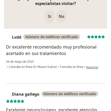
especialistas visitar?
Si
No
Lvdd
Número de teléfono verificado
L
Dr excelente recomendado muy profesional
acertado en sus tratamientos
26 de mayo de 2025
en opinión del us
•
Consulta en línea Dr Mauro Suárez
•
Consulta en línea
•
Reportar
Diana gallego
Número de teléfono verificado
D
Excelente neurocirujano, excelente atención,