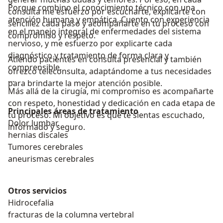
Porque combino el conocimiento técnico con una
consulta me esfuerzo por escucharte, explicarte con
atención humana y empática. Cuento con experiencia
sencillez cada paso y acompañarte en tu proceso con
en el manejo integral de enfermedades del sistema
compromiso y respeto.
nervioso, y me esfuerzo por explicarte cada
diagnóstico y tratamiento de forma clara y
Atiendo pacientes en consulta presencial y también
comprensible.
ofrezco teleconsulta, adaptándome a tus necesidades
para brindarte la mejor atención posible.
Más allá de la cirugía, mi compromiso es acompañarte
con respeto, honestidad y dedicación en cada etapa de
Principales áreas de tratamiento
tu proceso. Mi objetivo es que te sientas escuchado,
Dolor lumbar.
informado y seguro.
hernias discales
Tumores cerebrales
aneurismas cerebrales
Otros servicios
Hidrocefalia
fracturas de la columna vertebral