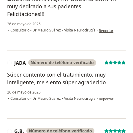
muy dedicado a sus pacientes.
Felicitaciones!!!
26 de mayo de 2025
en opinión del usuar
•
Consultorio - Dr Mauro Suárez
•
Visita Neurocirugía
•
Reportar
JADA
Número de teléfono verificado
J
Súper contento con el tratamiento, muy
inteligente, me siento súper agradecido
26 de mayo de 2025
en opinión del usuar
•
Consultorio - Dr Mauro Suárez
•
Visita Neurocirugía
•
Reportar
G.B.
Número de teléfono verificado
G