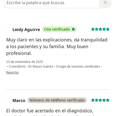
Leidy Aguirre
Cita verificada
L
Muy claro en las explicaciones, da tranquilidad
a los pacientes y su familia. Muy buen
profesional.
25 de noviembre de 2025
•
Consultorio - Dr Mauro Suárez
•
Cirugía de tumores cerebrales
•
en opinión del usuario Leidy Aguirre
Reportar
Marco
Número de teléfono verificado
M
El doctor fue acertado en el diagnóstico,