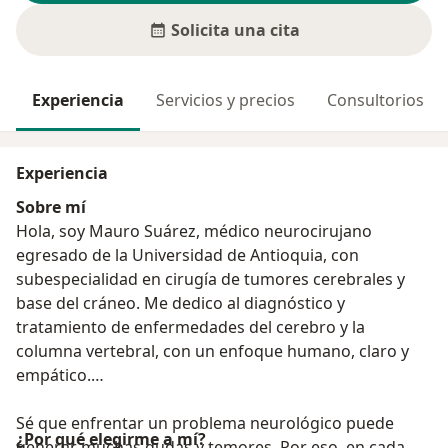
Solicita una cita
Experiencia
Servicios y precios
Consultorios
Experiencia
Sobre mí
Hola, soy Mauro Suárez, médico neurocirujano
egresado de la Universidad de Antioquia, con
subespecialidad en cirugía de tumores cerebrales y
base del cráneo. Me dedico al diagnóstico y
tratamiento de enfermedades del cerebro y la
columna vertebral, con un enfoque humano, claro y
empático.
Sé que enfrentar un problema neurológico puede
¿Por qué elegirme a mí?
generar muchas dudas y temores. Por eso, en cada