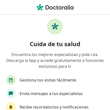
Men
¿Qué estás buscando?
Página De Inicio
Medicamentos
Complejo B
Cuida de tu salud
Encuentra los mejores especialistas y pide cita.
Información
Pregunta al Experto
Descarga la App y accede gratuitamente a funciones
exclusivas para ti:
Gestiona tus visitas fácilmente
Cuál vitamina ayuda a la memoria o a la
Envía mensajes a tus especialistas
mente para las neuronas
Recibe recordatorios y notificaciones