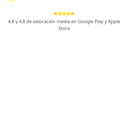
Dra. Karina Johana Cabrera Barragan
Medico alternativo, Nutriólogo
Cali
4.8 y 4.8 de valoración media en Google Play y Apple
Store
Cordial Saludo, para una salud cerebral sana se
necesitan múltiples moléculas, no solo una
vitamina es necesaria, se requieren cantidades
suficientes de diferentes vitaminas,
micronutrientes,…
Que vitaminas tomar para el agotamiento
para andar con buen optimismo
Ulbina Leonor Mena Montenegro