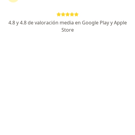
Dra. Jenny Rendon Garcia
Nutriólogo
Medellín
4.8 y 4.8 de valoración media en Google Play y Apple
Store
Buenos días, hay que evaluar muchas cosas
frente a tu pregunta, yo te recomiendo
consultar, en principio con medico general o al
especialista al que tengas acceso.
La vivacina hace subir de peso necesito saber
Dra. Diana Laklia Valencia
Médico general, Terapeuta complementario
Pereira