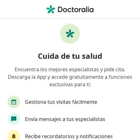
Men
¿Qué estás buscando?
Página De Inicio
Medicamentos
Deltafluorene
Cuida de tu salud
Encuentra los mejores especialistas y pide cita.
Información
Pregunta al Experto
Descarga la App y accede gratuitamente a funciones
exclusivas para ti:
Gestiona tus visitas fácilmente
tengo 18 años y casi no tengo apetito¡que me
Envía mensajes a tus especialistas
recomiendan hacer
Recibe recordatorios y notificaciones