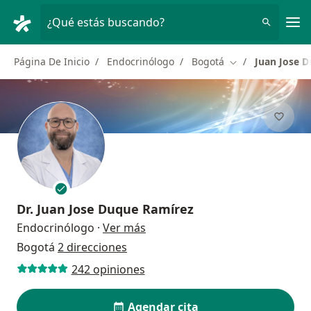
Men
¿Qué estás buscando?
Página De Inicio
Endocrinólogo
Bogotá
Juan Jose 
Cambiar de ciud
Dr.
Juan Jose Duque Ramírez
sobre las especializaciones
Endocrinólogo
·
Ver más
Bogotá
2 direcciones
242 opiniones
Agendar cita