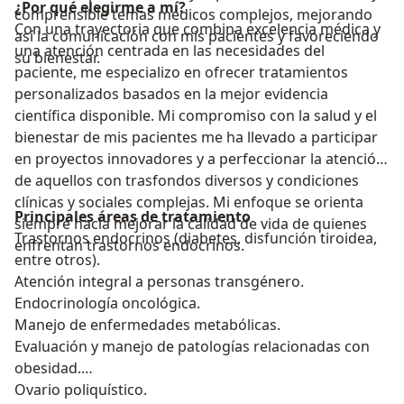
¿Por qué elegirme a mí?
comprensible temas médicos complejos, mejorando
Con una trayectoria que combina excelencia médica y
así la comunicación con mis pacientes y favoreciendo
una atención centrada en las necesidades del
su bienestar.
paciente, me especializo en ofrecer tratamientos
personalizados basados en la mejor evidencia
científica disponible. Mi compromiso con la salud y el
bienestar de mis pacientes me ha llevado a participar
en proyectos innovadores y a perfeccionar la atención
de aquellos con trasfondos diversos y condiciones
clínicas y sociales complejas. Mi enfoque se orienta
Principales áreas de tratamiento
siempre hacia mejorar la calidad de vida de quienes
Trastornos endocrinos (diabetes, disfunción tiroidea,
enfrentan trastornos endocrinos.
entre otros).
Atención integral a personas transgénero.
Endocrinología oncológica.
Manejo de enfermedades metabólicas.
Evaluación y manejo de patologías relacionadas con
obesidad.
Ovario poliquístico.