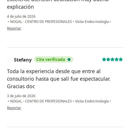
explicación
4 de julio de 2026
•
NOGAL - CENTRO DE PROFESIONALES
•
Visita Endocrinología
•
en opinión del usuario Marlys
Reportar
Stefany
Cita verificada
S
Toda la experiencia desde que entre al
consultorio hasta que salí fue espectacular.
Gracias doc
3 de julio de 2026
•
NOGAL - CENTRO DE PROFESIONALES
•
Visita Endocrinología
•
en opinión del usuario Stefany
Reportar