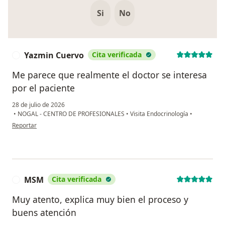
Si
No
Yazmin Cuervo
Cita verificada
Y
Me parece que realmente el doctor se interesa
por el paciente
28 de julio de 2026
•
NOGAL - CENTRO DE PROFESIONALES
•
Visita Endocrinología
•
en opinión del usuario Yazmin Cuervo
Reportar
MSM
Cita verificada
M
Muy atento, explica muy bien el proceso y
buens atención