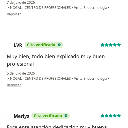
7 de julio de 2026
•
NOGAL - CENTRO DE PROFESIONALES
•
Visita Endocrinología
•
en opinión del usuario MSM
Reportar
LVR
Cita verificada
L
Muy bien, todo bien explicado,muy buen
profesional
5 de julio de 2026
•
NOGAL - CENTRO DE PROFESIONALES
•
Visita Endocrinología
•
en opinión del usuario LVR
Reportar
Marlys
Cita verificada
M
Excelente atención dedicación muy buena