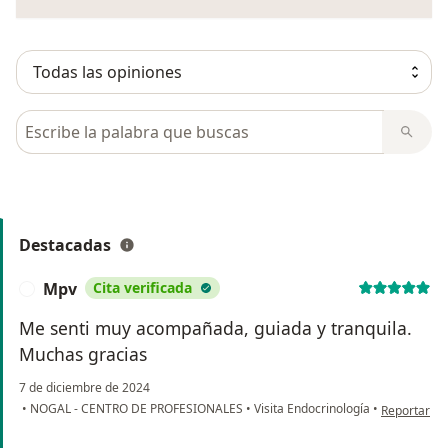
Busca en opiniones
Destacadas
Mpv
Cita verificada
M
Me senti muy acompañada, guiada y tranquila.
Muchas gracias
7 de diciembre de 2024
en opinión 
•
NOGAL - CENTRO DE PROFESIONALES
•
Visita Endocrinología
•
Reportar