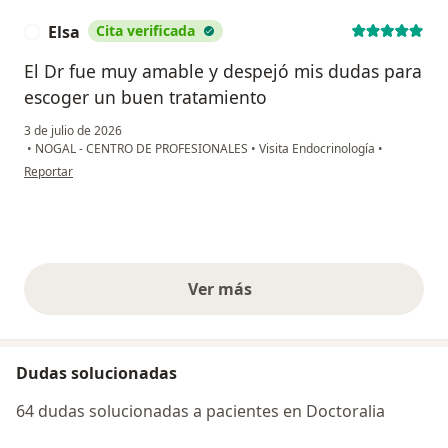
Elsa
Cita verificada
E
El Dr fue muy amable y despejó mis dudas para
escoger un buen tratamiento
3 de julio de 2026
•
NOGAL - CENTRO DE PROFESIONALES
•
Visita Endocrinología
•
en opinión del usuario Elsa
Reportar
Ver más
opiniones anteriores
Dudas solucionadas
64 dudas solucionadas a pacientes en Doctoralia