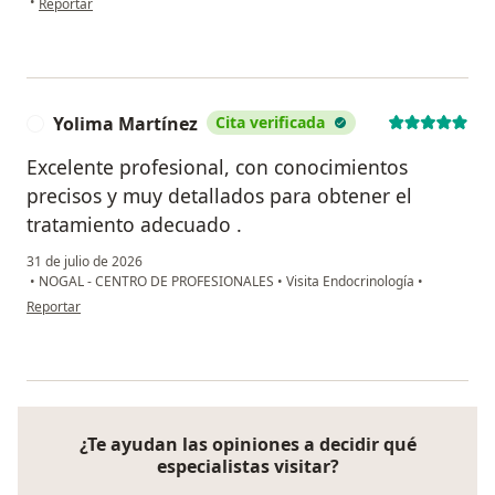
•
Reportar
Yolima Martínez
Cita verificada
Y
Excelente profesional, con conocimientos
precisos y muy detallados para obtener el
tratamiento adecuado .
31 de julio de 2026
•
NOGAL - CENTRO DE PROFESIONALES
•
Visita Endocrinología
•
en opinión del usuario Yolima Martínez
Reportar
¿Te ayudan las opiniones a decidir qué
especialistas visitar?