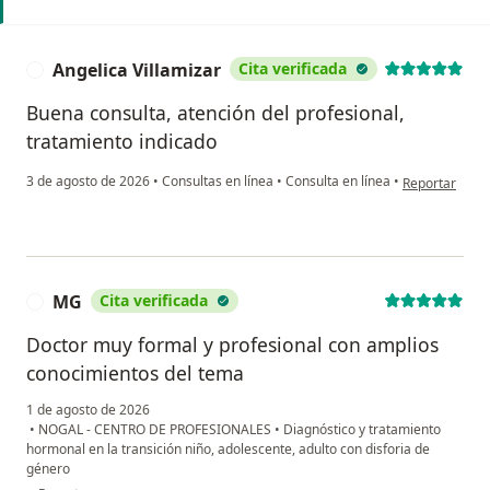
Angelica Villamizar
Cita verificada
A
Buena consulta, atención del profesional,
tratamiento indicado
en opinión del
3 de agosto de 2026
•
Consultas en línea
•
Consulta en línea
•
Reportar
MG
Cita verificada
M
Doctor muy formal y profesional con amplios
conocimientos del tema
1 de agosto de 2026
•
NOGAL - CENTRO DE PROFESIONALES
•
Diagnóstico y tratamiento
hormonal en la transición niño, adolescente, adulto con disforia de
género
en opinión del usuario MG