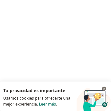
Dra. Patricia Gutierrez Ramirez
Médico fisiatra rehabilitador
7 opiniones
Consulta en línea
$ 240.000
Este especialista no ofrece reserva de cita en línea en esta dirección.
Solicita una cita
Tu privacidad es importante
Ir a la app
Usamos cookies para ofrecerte una
mejor experiencia.
Leer más
.
Continuar en el navegador
Dra. Claudia Milena Ángel Alarcón