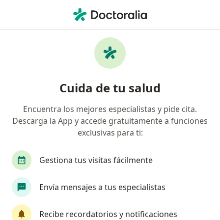
Men
Médico Fisiatra Rehabilitador
Filtros
• 1
Seguro
Médicos rehabilitadores online
Cuida de tu salud
Encuentra los mejores especialistas y pide cita.
¿Cuál es tu compañía aseguradora?
Descarga la App y accede gratuitamente a funciones
Compañía De Medicina Prepagada Colsanitas S.A.
exclusivas para ti:
Gestiona tus visitas fácilmente
Envía mensajes a tus especialistas
Recibe recordatorios y notificaciones