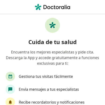
Men
Médico General • Cali, Valle del Cauca
Filtros
Seguro:
Entidad Promotora De
Médicos generales recomendados de
Cuida de tu salud
Entidad Promotora De Salud Sanitas S.A.S.
en Cali
Encuentra los mejores especialistas y pide cita.
Descarga la App y accede gratuitamente a funciones
exclusivas para ti:
Gestiona tus visitas fácilmente
Envía mensajes a tus especialistas
Dra. Laura Margarita Barrera
Recibe recordatorios y notificaciones
Médico general