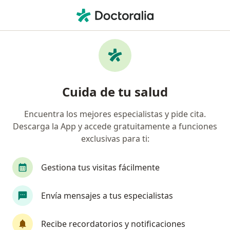
Men
Médico General • Envigado, Antioquia
Filtros
Seguro:
Empresa De Medicina 
Médicos generales recomendados de
Cuida de tu salud
Empresa De Medicina Integral Emi S.A.S.
Servicio De Ambulancia Prepagada. en
Encuentra los mejores especialistas y pide cita.
Envigado
Descarga la App y accede gratuitamente a funciones
exclusivas para ti:
Gestiona tus visitas fácilmente
Envía mensajes a tus especialistas
Dr. Juan Manuel Tobón Mejía
Recibe recordatorios y notificaciones