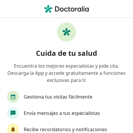
Men
Infecciones Del Tracto Urinario • Envigado, Antioquia
Filtros
• 1
Seguro
Mapa
Especialistas en Infecciones del tracto
Cuida de tu salud
urinario en Envigado
Encuentra los mejores especialistas y pide cita.
Descarga la App y accede gratuitamente a funciones
¿Qué especialidad estás buscando?
exclusivas para ti:
Médico general
Ginecólogo
Internista
Gestiona tus visitas fácilmente
Envía mensajes a tus especialistas
Recibe recordatorios y notificaciones