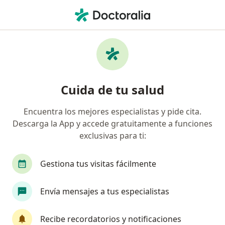
Men
Dolor Articular • Envigado, Antioquia
Filtros
• 1
Seguro
Mapa
Especialistas en Dolor articular en Envigado
Cuida de tu salud
Encuentra los mejores especialistas y pide cita.
¿Qué especialidad estás buscando?
Descarga la App y accede gratuitamente a funciones
Médico general
Medico alternativo
Ginec
exclusivas para ti:
Gestiona tus visitas fácilmente
Envía mensajes a tus especialistas
Recibe recordatorios y notificaciones