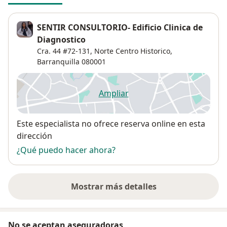
SENTIR CONSULTORIO- Edificio Clinica de
Diagnostico
Cra. 44 #72-131,
Norte Centro Historico
,
Barranquilla
080001
Ampliar
se abre en una nueva pestañ
Disponibilidad
Este especialista no ofrece reserva online en esta
dirección
¿Qué puedo hacer ahora?
Mostrar más detalles
sobre la dirección
No se aceptan aseguradoras