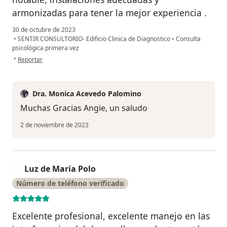
armonizadas para tener la mejor experiencia .
30 de octubre de 2023
•
SENTIR CONSULTORIO- Edificio Clinica de Diagnostico
•
Consulta
psicológica primera vez
en opinión del usuario Angie De La Rosa
•
Reportar
Dra. Monica Acevedo Palomino
Muchas Gracias Angie, un saludo
2 de noviembre de 2023
Luz de María Polo
L
Número de teléfono verificado
Excelente profesional, excelente manejo en las