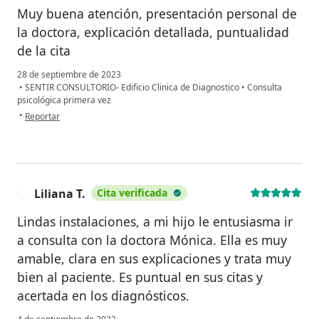
Muy buena atención, presentación personal de
la doctora, explicación detallada, puntualidad
de la cita
28 de septiembre de 2023
•
SENTIR CONSULTORIO- Edificio Clinica de Diagnostico
•
Consulta
psicológica primera vez
en opinión del usuario Ol
•
Reportar
Liliana T.
Cita verificada
L
Lindas instalaciones, a mi hijo le entusiasma ir
a consulta con la doctora Mónica. Ella es muy
amable, clara en sus explicaciones y trata muy
bien al paciente. Es puntual en sus citas y
acertada en los diagnósticos.