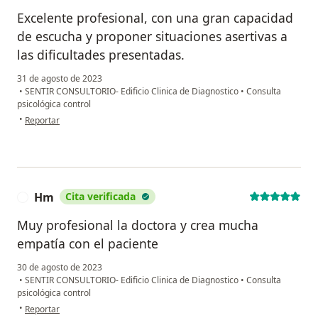
Excelente profesional, con una gran capacidad
de escucha y proponer situaciones asertivas a
las dificultades presentadas.
31 de agosto de 2023
•
SENTIR CONSULTORIO- Edificio Clinica de Diagnostico
•
Consulta
psicológica control
en opinión del usuario Zulma Solano
•
Reportar
Hm
Cita verificada
H
Muy profesional la doctora y crea mucha
empatía con el paciente
30 de agosto de 2023
•
SENTIR CONSULTORIO- Edificio Clinica de Diagnostico
•
Consulta
psicológica control
en opinión del usuario Hm
•
Reportar