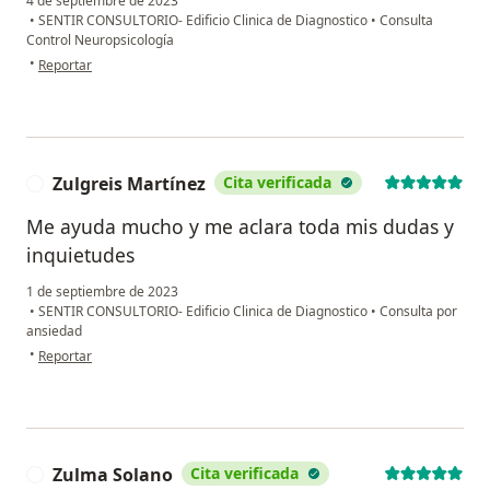
4 de septiembre de 2023
•
SENTIR CONSULTORIO- Edificio Clinica de Diagnostico
•
Consulta
Control Neuropsicología
en opinión del usuario Liliana T.
•
Reportar
Zulgreis Martínez
Cita verificada
Z
Me ayuda mucho y me aclara toda mis dudas y
inquietudes
1 de septiembre de 2023
•
SENTIR CONSULTORIO- Edificio Clinica de Diagnostico
•
Consulta por
ansiedad
en opinión del usuario Zulgreis Martínez
•
Reportar
Zulma Solano
Cita verificada
Z