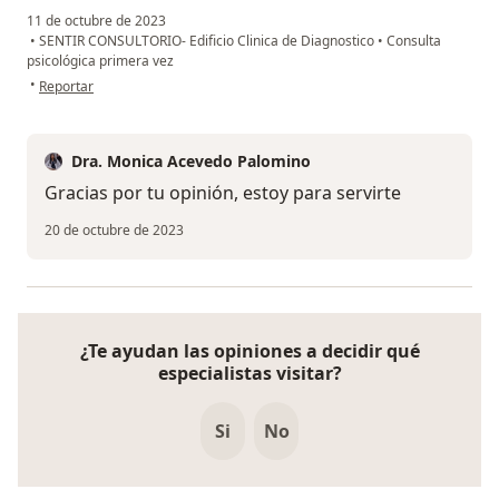
11 de octubre de 2023
•
SENTIR CONSULTORIO- Edificio Clinica de Diagnostico
•
Consulta
psicológica primera vez
en opinión del usuario Jenifer Gomez Castillo
•
Reportar
Dra. Monica Acevedo Palomino
Gracias por tu opinión, estoy para servirte
20 de octubre de 2023
¿Te ayudan las opiniones a decidir qué
especialistas visitar?
Si
No