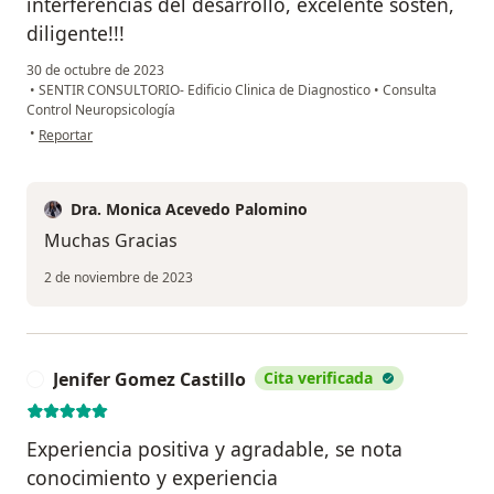
interferencias del desarrollo, excelente sostén,
diligente!!!
30 de octubre de 2023
•
SENTIR CONSULTORIO- Edificio Clinica de Diagnostico
•
Consulta
Control Neuropsicología
en opinión del usuario Luz de María Polo
•
Reportar
Dra. Monica Acevedo Palomino
Muchas Gracias
2 de noviembre de 2023
Jenifer Gomez Castillo
Cita verificada
J
Experiencia positiva y agradable, se nota
conocimiento y experiencia