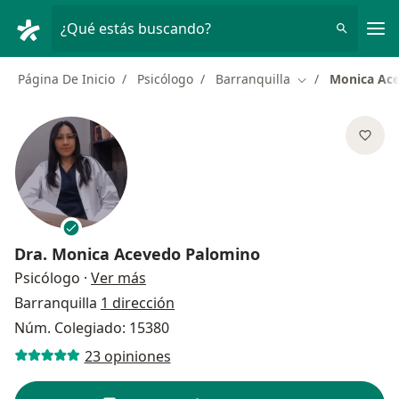
Men
¿Qué estás buscando?
Página De Inicio
Psicólogo
Barranquilla
Monica Ac
Cambiar de ciud
Dra.
Monica Acevedo Palomino
sobre las especializaciones
Psicólogo
·
Ver más
Barranquilla
1 dirección
Núm. Colegiado: 15380
23 opiniones