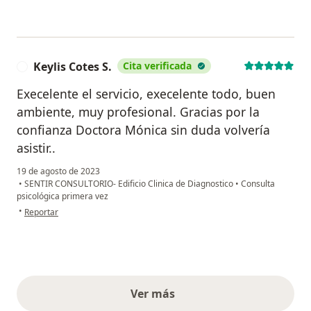
Keylis Cotes S.
Cita verificada
K
Execelente el servicio, execelente todo, buen
ambiente, muy profesional. Gracias por la
confianza Doctora Mónica sin duda volvería
asistir..
19 de agosto de 2023
•
SENTIR CONSULTORIO- Edificio Clinica de Diagnostico
•
Consulta
psicológica primera vez
en opinión del usuario Keylis Cotes S.
•
Reportar
Ver más
opiniones anteriores