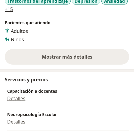
Trastornos del aprendizaje
Depresión
Ansiedad
a11y_sr_more_diseases
+15
Pacientes que atiendo
Adultos
Niños
Mostrar más detalles
sobre la experiencia
Servicios y precios
Capacitación a docentes
Detalles
Neuropsicología Escolar
Detalles