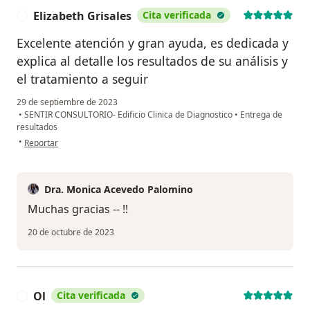
Elizabeth Grisales
Cita verificada
E
Excelente atención y gran ayuda, es dedicada y
explica al detalle los resultados de su análisis y
el tratamiento a seguir
29 de septiembre de 2023
•
SENTIR CONSULTORIO- Edificio Clinica de Diagnostico
•
Entrega de
resultados
en opinión del usuario Elizabeth Grisales
•
Reportar
Dra. Monica Acevedo Palomino
Muchas gracias -- !!
20 de octubre de 2023
Ol
Cita verificada
O