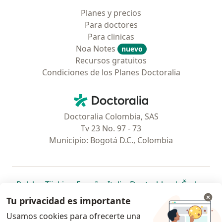
Planes y precios
Para doctores
Para clinicas
Noa Notes
nuevo
Recursos gratuitos
Condiciones de los Planes Doctoralia
Contacto
Doctoralia - Página de inicio
Doctoralia Colombia, SAS
Tv 23 No. 97 - 73
Municipio: Bogotá D.C., Colombia
se abre en una nueva pestaña
se abre en una nueva pestaña
se abre en una nueva pestaña
se abre en una nueva pes
se abre en 
se a
Polska
,
Türkiye
,
España
,
Italia
,
Deutschland
,
Česko
,
se abre en una nueva pestaña
se abre en una nueva pestaña
se abre en una nueva pestaña
se abre en una nueva p
se abre en 
se abr
Portugal
,
México
,
Chile
,
Brasil
,
Argentina
,
Perú
,
Tu privacidad es importante
se abre en una nueva pe
Colombia
Usamos cookies para ofrecerte una