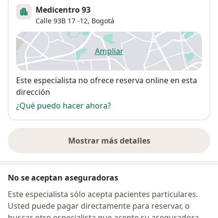
Medicentro 93
Calle 93B 17 -12,
Bogotá
Ampliar
se abre en una nueva pestañ
Disponibilidad
Este especialista no ofrece reserva online en esta
dirección
¿Qué puedo hacer ahora?
Mostrar más detalles
sobre la dirección
No se aceptan aseguradoras
Este especialista sólo acepta pacientes particulares.
Usted puede pagar directamente para reservar, o
buscar otro especialista que acepte su aseguradora.