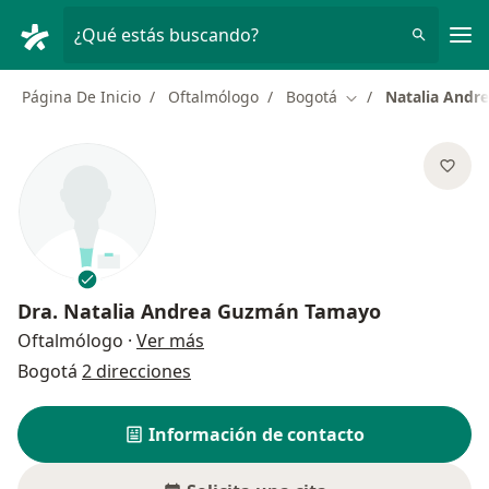
Men
¿Qué estás buscando?
Página De Inicio
Oftalmólogo
Bogotá
Natalia And
Cambiar de ciudad
Dra.
Natalia Andrea Guzmán Tamayo
sobre las especializaciones
Oftalmólogo
·
Ver más
Bogotá
2 direcciones
Información de contacto