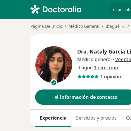
especiali
Página De Inicio
Médico General
Ibagué
Camb
Dra.
Nataly Garcia L
Médico general
·
Ver má
Ibagué
1 dirección
1 opinión
Información de contacto
Experiencia
Servicios y precios
Co