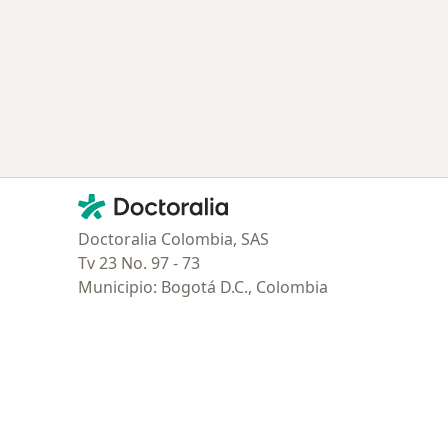
ría: Enfermedades más tratadas
Contacto
Doctoralia - Página de inicio
Doctoralia Colombia, SAS
Tv 23 No. 97 - 73
Municipio: Bogotá D.C., Colombia