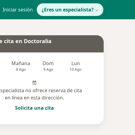
Iniciar sesión
¿Eres un especialista?
 cita en Doctoralia
Mañana
Dom
Lun
Mar
Mié
8 Ago
9 Ago
10 Ago
11 Ago
12 Ag
especialista no ofrece reserva de cita
en línea en esta dirección.
Solicita una cita