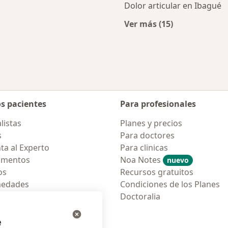
Dolor articular en Ibagué
Ver más (15)
rcanas a Ibagué
Más en esta catego
os pacientes
Para profesionales
listas
Planes y precios
s
Para doctores
ta al Experto
Para clinicas
amentos
Noa Notes
nuevo
os
Recursos gratuitos
medades
Condiciones de los Planes
tas Frecuentes
Doctoralia
ión para móvil
e