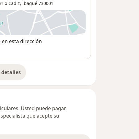
rrio Cadiz,
Ibagué
730001
ar
 abre en una nueva pestaña
e en esta dirección
detalles
bre la dirección
ticulares. Usted puede pagar
especialista que acepte su