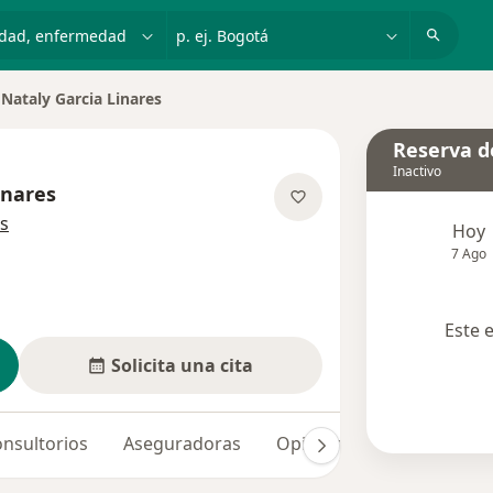
dad, enfermedad o nombre
p. ej. Bogotá
Nataly Garcia Linares
iar de ciudad
Reserva de
Inactivo
inares
sobre las especializaciones
s
Hoy
7 Ago
Este 
Solicita una cita
nsultorios
Aseguradoras
Opiniones (1)