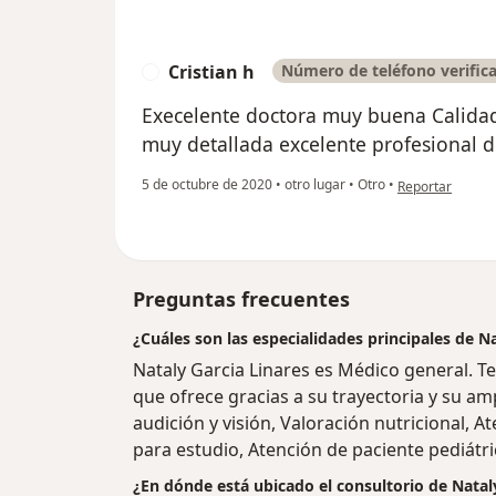
Cristian h
Número de teléfono verific
C
Execelente doctora muy buena Calida
muy detallada excelente profesional de
en opinión del u
5 de octubre de 2020
•
otro lugar
•
Otro
•
Reportar
Preguntas frecuentes
¿Cuáles son las especialidades principales de N
Nataly Garcia Linares es Médico general. T
que ofrece gracias a su trayectoria y su am
audición y visión, Valoración nutricional, A
para estudio, Atención de paciente pediátri
¿En dónde está ubicado el consultorio de Natal