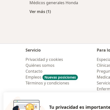
Médicos generales Honda
Ver más (1)
Más en esta categoría: Ciudades ce
Servicio
Para l
Privacidad y cookies
Especia
Quiénes somos
Clínica
Contacto
Pregun
Empleos
Medic
Nuevas posiciones
Términos y condiciones
Servici
Enfer
Pregun
Aplicac
Tu privacidad es important