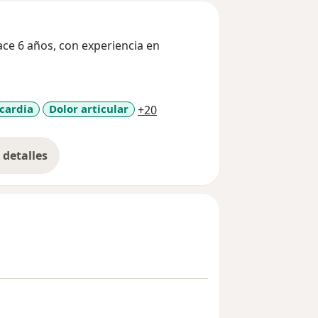
ce 6 años, con experiencia en
a11y_sr_more_diseases
cardia
Dolor articular
+20
detalles
bre la experiencia