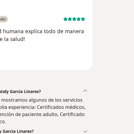
ado
d humana explica todo de manera
 la salud!
suario Cristian h
ataly Garcia Linares?
e mostramos algunos de los servicios
plia experiencia: Certificados médicos,
tención de paciente adulto, Certificado
co.
y Garcia Linares?