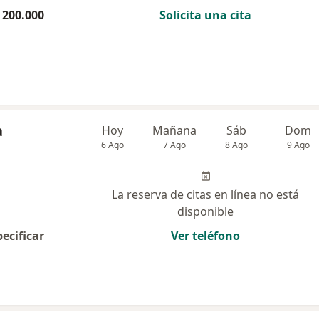
 200.000
Solicita una cita
a
Hoy
Mañana
Sáb
Dom
6 Ago
7 Ago
8 Ago
9 Ago
La reserva de citas en línea no está
disponible
pecificar
Ver teléfono