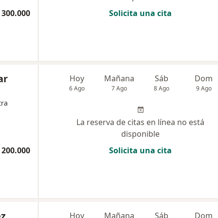
 300.000
Solicita una cita
ar
Hoy
Mañana
Sáb
Dom
6 Ago
7 Ago
8 Ago
9 Ago
tra
La reserva de citas en línea no está
disponible
 200.000
Solicita una cita
ez
Hoy
Mañana
Sáb
Dom