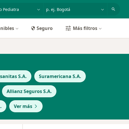
dad, enfermedad o nombre
p. ej. Bogotá
nibles
Seguro
Más filtros
anitas S.A.
Suramericana S.A.
Allianz Seguros S.A.
.
Ver más