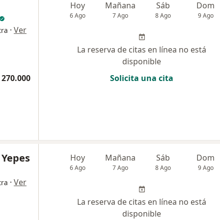
Hoy
Mañana
Sáb
Dom
6 Ago
7 Ago
8 Ago
9 Ago
·
Ver
tra
La reserva de citas en línea no está
disponible
 270.000
Solicita una cita
 Yepes
Hoy
Mañana
Sáb
Dom
6 Ago
7 Ago
8 Ago
9 Ago
·
Ver
tra
La reserva de citas en línea no está
disponible