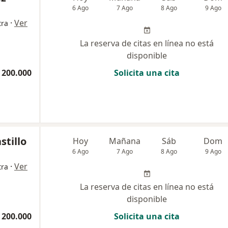
6 Ago
7 Ago
8 Ago
9 Ago
·
Ver
tra
La reserva de citas en línea no está
disponible
 200.000
Solicita una cita
stillo
Hoy
Mañana
Sáb
Dom
6 Ago
7 Ago
8 Ago
9 Ago
·
Ver
tra
La reserva de citas en línea no está
disponible
 200.000
Solicita una cita