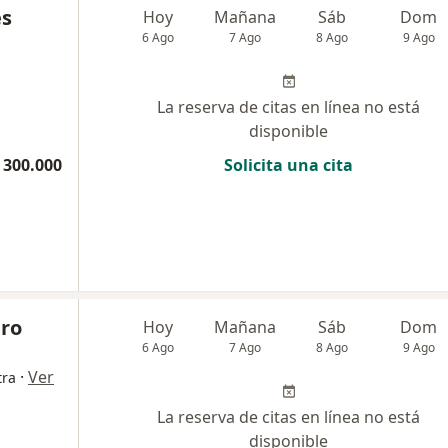
és
Hoy
Mañana
Sáb
Dom
6 Ago
7 Ago
8 Ago
9 Ago
La reserva de citas en línea no está
disponible
 300.000
Solicita una cita
ero
Hoy
Mañana
Sáb
Dom
6 Ago
7 Ago
8 Ago
9 Ago
·
Ver
tra
La reserva de citas en línea no está
disponible