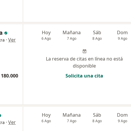
a
Hoy
Mañana
Sáb
Dom
6 Ago
7 Ago
8 Ago
9 Ago
·
Ver
tra
La reserva de citas en línea no está
disponible
 180.000
Solicita una cita
Hoy
Mañana
Sáb
Dom
6 Ago
7 Ago
8 Ago
9 Ago
·
Ver
tra