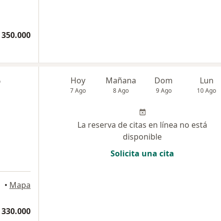
 350.000
o
Hoy
Mañana
Dom
Lun
7 Ago
8 Ago
9 Ago
10 Ago
La reserva de citas en línea no está
disponible
Solicita una cita
•
Mapa
 330.000