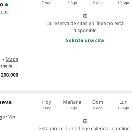
o
7 Ago
8 Ago
9 Ago
10 Ago
 más
La reserva de citas en línea no está
disponible
Solicita una cita
•
Mapa
Consultorio Nefrologia Pediatrica Dra Luz Esthella Gonzalez -Cajica
 260.000
nueva
Hoy
Mañana
Dom
Lun
7 Ago
8 Ago
9 Ago
10 Ago
·
Ver
ogo
Esta dirección no tiene calendario online.