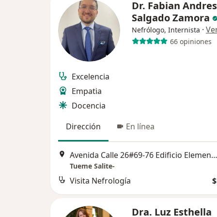
Dr. Fabian Andres
Salgado Zamora
·
Ve
Nefrólogo, Internista
66 opiniones
Excelencia
Empatia
Docencia
Dirección
En línea
Avenida Calle 26#69-76 Edificio Elemento- Torre Tierra Oficina 1104, 
Tueme Salite-
Visita Nefrología
$
Dra. Luz Esthella