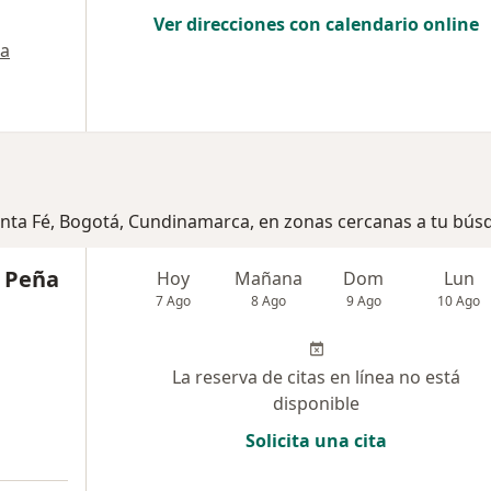
Ver direcciones con calendario online
a
Santa Fé, Bogotá, Cundinamarca, en zonas cercanas a tu bú
 Peña
Hoy
Mañana
Dom
Lun
7 Ago
8 Ago
9 Ago
10 Ago
La reserva de citas en línea no está
disponible
Solicita una cita