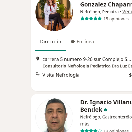
Gonzalez Chaparr
·
Ver
Nefrólogo, Pediatra
15 opiniones
Dirección
En línea
carrera 5 numero 9-26 sur Complejo Sabana Park
Visita Nefrología
$
Dr. Ignacio Villa
Bendek
Nefrólogo, Gastroenteról
más
19 opiniones