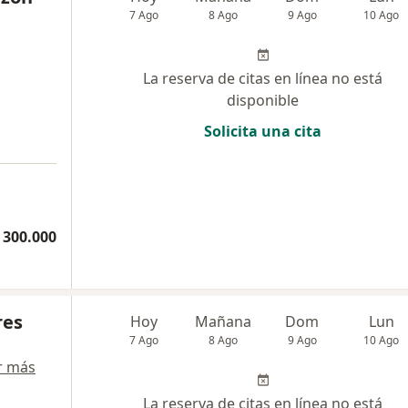
7 Ago
8 Ago
9 Ago
10 Ago
La reserva de citas en línea no está
disponible
Solicita una cita
 300.000
res
Hoy
Mañana
Dom
Lun
7 Ago
8 Ago
9 Ago
10 Ago
r más
La reserva de citas en línea no está