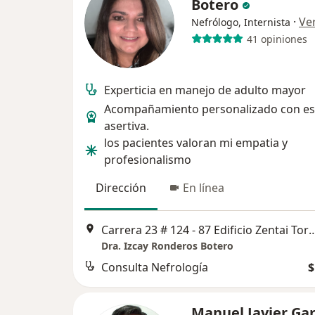
Botero
·
Ve
Nefrólogo, Internista
41 opiniones
Experticia en manejo de adulto mayor
Acompañamiento personalizado con e
asertiva.
los pacientes valoran mi empatia y
profesionalismo
Dirección
En línea
Carrera 23 # 124 - 87 Edificio Zentai To
Dra. Izcay Ronderos Botero
Consulta Nefrología
$
Manuel Javier Ga