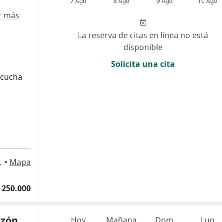
7 Ago
8 Ago
9 Ago
10 Ago
r más
La reserva de citas en línea no está
disponible
Solicita una cita
scucha
rre 1 701., Bogotá
•
Mapa
 250.000
rzón
Hoy
Mañana
Dom
Lun