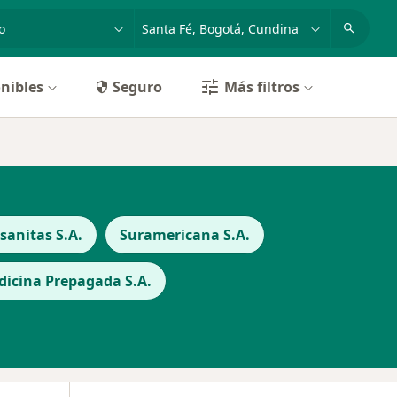
dad, enfermedad o nombre
p. ej. Bogotá
nibles
Seguro
Más filtros
anitas S.A.
Suramericana S.A.
icina Prepagada S.A.