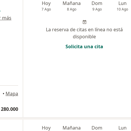
Hoy
Mañana
Dom
Lun
7 Ago
8 Ago
9 Ago
10 Ago
r más
La reserva de citas en línea no está
disponible
Solicita una cita
Bogotá
•
Mapa
 280.000
Hoy
Mañana
Dom
Lun