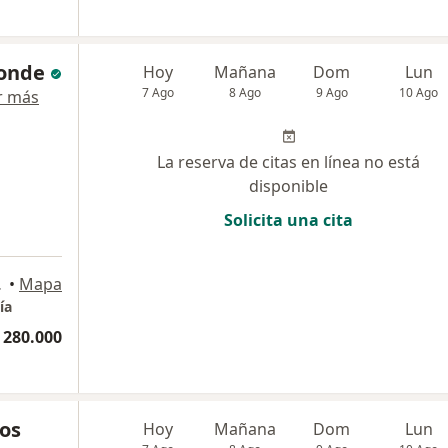
Conde
Hoy
Mañana
Dom
Lun
7 Ago
8 Ago
9 Ago
10 Ago
r más
La reserva de citas en línea no está
disponible
Solicita una cita
, Bogotá
•
Mapa
ía
 280.000
ros
Hoy
Mañana
Dom
Lun