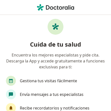
Men
Colmedica Medicina Prepagada S A • Neiva, Huila
Página De Inicio
Neiva
Colmedica Medicina Prepagada S.a.
Cuida de tu salud
Encuentra los mejores especialistas y pide cita.
Descarga la App y accede gratuitamente a funciones
exclusivas para ti:
Gestiona tus visitas fácilmente
Envía mensajes a tus especialistas
Recibe recordatorios y notificaciones