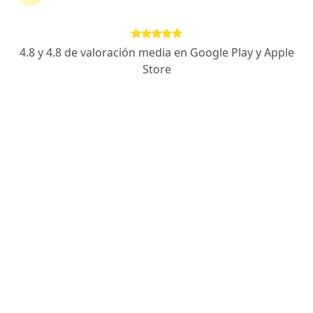
4.8 y 4.8 de valoración media en Google Play y Apple
No hemos encontrado ningún Colmedica
Store
Medicina Prepagada S A en Neiva, Huila
Vuelve a buscar eliminando algún filtro:
Seguro
Servicio
Privacidad y cookies
Quiénes somos