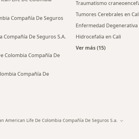
Traumatismo craneoencefál
Tumores Cerebrales en Cal
ombia Compañía De Seguros
Enfermedad Degenerativa d
ia Compañía De Seguros S.A.
Hidrocefalia en Cali
Ver más (15)
Más en esta catego
 De Colombia Compañía De
Colombia Compañía De
ialistas de Pan American Life De Colombia Compañía De 
an American Life De Colombia Compañía De Seguros S.a.
dad
r de ciudad
Cambiar 