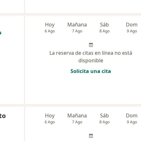
Hoy
Mañana
Sáb
Dom
6 Ago
7 Ago
8 Ago
9 Ago
La reserva de citas en línea no está
disponible
Solicita una cita
to
Hoy
Mañana
Sáb
Dom
6 Ago
7 Ago
8 Ago
9 Ago