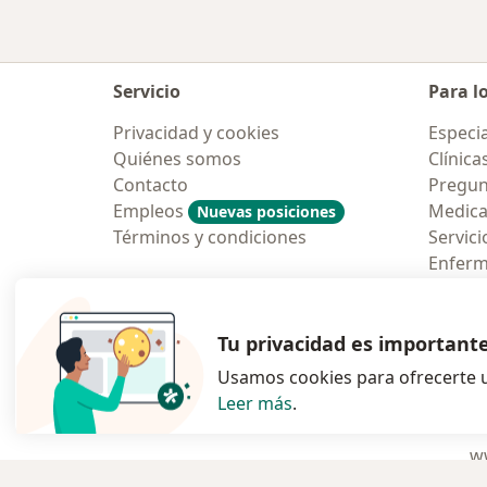
Servicio
Para l
Privacidad y cookies
Especia
Quiénes somos
Clínica
Contacto
Pregun
Empleos
Medic
Nuevas posiciones
Términos y condiciones
Servici
Enfer
Pregun
Aplicac
Tu privacidad es important
Usamos cookies para ofrecerte u
Leer más
.
se abre en una n
se abre 
s
Polska
,
Türkiye
,
España
,
ww