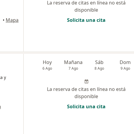
La reserva de citas en línea no está
disponible
 Cali
•
Mapa
Solicita una cita
Hoy
Mañana
Sáb
Dom
6 Ago
7 Ago
8 Ago
9 Ago
a y
La reserva de citas en línea no está
disponible
a
Solicita una cita