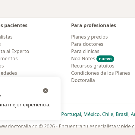
os pacientes
Para profesionales
listas
Planes y precios
s
Para doctores
ta al Experto
Para clinicas
amentos
Noa Notes
nuevo
os
Recursos gratuitos
medades
Condiciones de los Planes
tas Frecuentes
Doctoralia
ión para móvil
e
na mejor experiencia.
ueva pestaña
en una nueva pestaña
e abre en una nueva pestaña
se abre en una nueva pestaña
se abre en una nueva pestaña
se abre en una nueva pestaña
se abre en una nueva p
se abre en una
se abre e
se
Italia
,
Deutschland
,
Česko
,
Portugal
,
México
,
Chile
,
Brasil
,
A
w.doctoralia.co © 2026 - Encuentra tu especialista y pide c