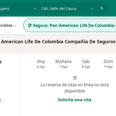
dad, enfermedad o nombre
p. ej. Bogotá
nibles
Seguro:
Pan American Life De Colombia
American Life De Colombia Compañía De Seguros 
o
Hoy
Mañana
Sáb
Dom
6 Ago
7 Ago
8 Ago
9 Ago
La reserva de citas en línea no está
disponible
a
Solicita una cita