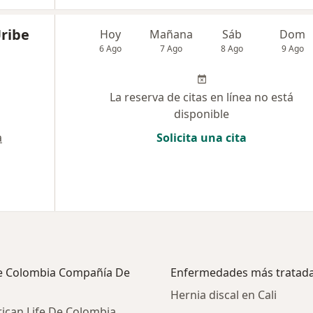
Uribe
Hoy
Mañana
Sáb
Dom
6 Ago
7 Ago
8 Ago
9 Ago
La reserva de citas en línea no está
disponible
a
Solicita una cita
 De Colombia Compañía De
Enfermedades más tratad
Hernia discal en Cali
ican Life De Colombia