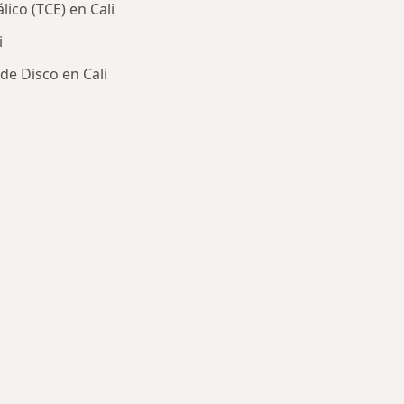
ico (TCE) en Cali
i
e Disco en Cali
ría: Enfermedades más tratadas
Seguros S.A.
de ciudad