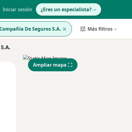
Iniciar sesión
¿Eres un especialista?
 Compañía De Seguros S.A.
Más filtros
S.A.
Ampliar mapa
Lun
Mar
Mié
10 Ago
11 Ago
12 Ago