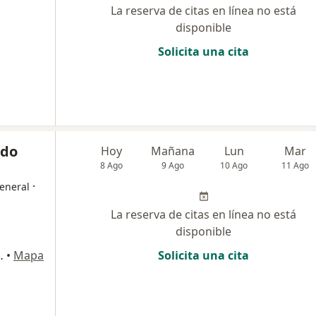
La reserva de citas en línea no está
disponible
Solicita una cita
rdo
Hoy
Mañana
Lun
Mar
8 Ago
9 Ago
10 Ago
11 Ago
·
eneral
La reserva de citas en línea no está
disponible
rdioinfantil Edificio Fundadores, Bogotá
•
Mapa
Solicita una cita