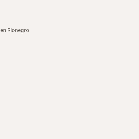
 en Rionegro
ría: Enfermedades más tratadas
.A.