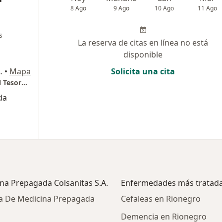
8 Ago
9 Ago
10 Ago
11 Ago
s
La reserva de citas en línea no está
disponible
oro - consultorio 1332, Medellín
•
Mapa
Solicita una cita
Carrera 25 A N. 1 A sur 45 - Torre Medica 1 El Tesoro - consultorio 1332
da
na Prepagada Colsanitas S.A.
Enfermedades más tratad
a De Medicina Prepagada
Cefaleas en Rionegro
Demencia en Rionegro