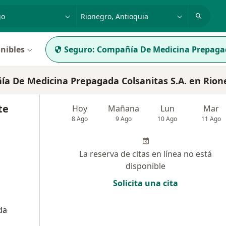
dad, enfermedad o nombre
p. ej. Bogotá
nibles
Seguro:
Compañía De Medicina Prepagad
 De Medicina Prepagada Colsanitas S.A. en Rion
te
Hoy
Mañana
Lun
Mar
8 Ago
9 Ago
10 Ago
11 Ago
La reserva de citas en línea no está
disponible
Solicita una cita
da