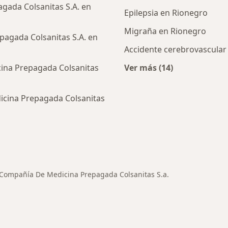
gada Colsanitas S.A. en
Epilepsia en Rionegro
Migraña en Rionegro
agada Colsanitas S.A. en
Accidente cerebrovascular
ina Prepagada Colsanitas
Ver más (14)
Más en esta catego
icina Prepagada Colsanitas
ialistas de Compañía De Medicina Prepagada Colsanitas S
Compañía De Medicina Prepagada Colsanitas S.a.
iar de ciudad