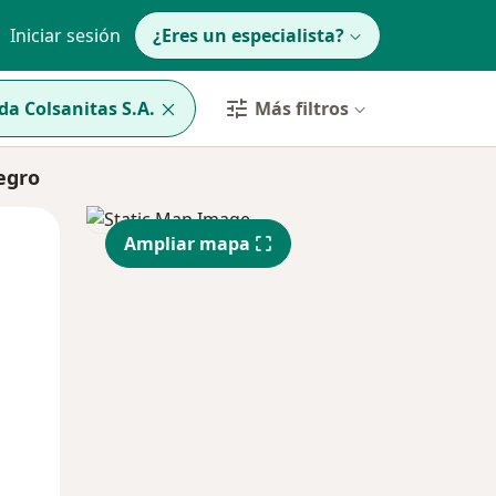
Iniciar sesión
¿Eres un especialista?
a Colsanitas S.A.
Más filtros
egro
Mié
Jue
Vie
Ampliar mapa
12 Ago
13 Ago
14 Ago